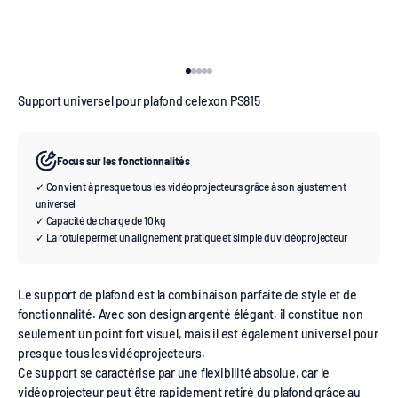
Aller à l'élément 1
Aller à l'élément 2
Aller à l'élément 3
Aller à l'élément 4
Aller à l'élément 5
Support universel pour plafond celexon PS815
Focus sur les fonctionnalités
✓ Convient à presque tous les vidéoprojecteurs grâce à son ajustement
universel
✓ Capacité de charge de 10 kg
✓ La rotule permet un alignement pratique et simple du vidéoprojecteur
Le support de plafond est la combinaison parfaite de style et de
fonctionnalité. Avec son design argenté élégant, il constitue non
seulement un point fort visuel, mais il est également universel pour
presque tous les vidéoprojecteurs.
Ce support se caractérise par une flexibilité absolue, car le
vidéoprojecteur peut être rapidement retiré du plafond grâce au