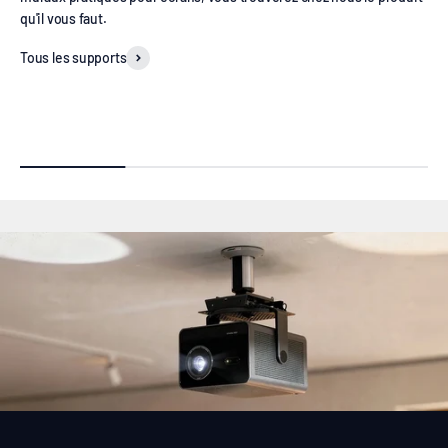
qu'il vous faut.
Tous les supports
Supports plafond pour vidéoprojecteurs
Ascense