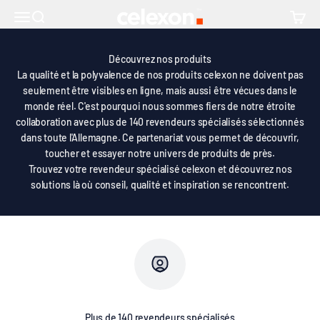
Passer au contenu
Découvrez celexon de près !
↵
↵
↵
Skip to content
Skip to footer
Open Accessibility Widget
celexon Europe GmbH
Ouvrir la navigation
Ouvrir la recherche
Voir le
Découvrez nos produits
La qualité et la polyvalence de nos produits celexon ne doivent pas
seulement être visibles en ligne, mais aussi être vécues dans le
monde réel. C'est pourquoi nous sommes fiers de notre étroite
collaboration avec plus de 140 revendeurs spécialisés sélectionnés
dans toute l'Allemagne. Ce partenariat vous permet de découvrir,
toucher et essayer notre univers de produits de près.
Trouvez votre revendeur spécialisé celexon et découvrez nos
solutions là où conseil, qualité et inspiration se rencontrent.
Plus de 140 revendeurs spécialisés