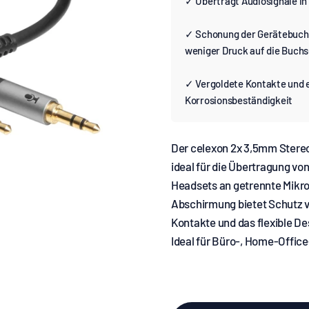
✓ Überträgt Audiosignale in
✓ Schonung der Gerätebuchs
weniger Druck auf die Buch
✓ Vergoldete Kontakte und 
Korrosionsbeständigkeit
Der celexon 2x 3,5mm Stereo
ideal für die Übertragung v
Headsets an getrennte Mikro
Abschirmung bietet Schutz v
Kontakte und das flexible De
Ideal für Büro-, Home-Offic