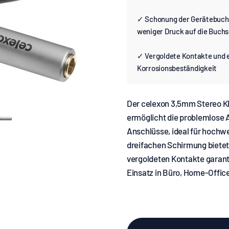
✓ Schonung der Gerätebuchs
weniger Druck auf die Buch
✓ Vergoldete Kontakte und 
Korrosionsbeständigkeit
Der celexon 3,5mm Stereo Kl
ermöglicht die problemlose
Anschlüsse, ideal für hochw
dreifachen Schirmung bietet 
vergoldeten Kontakte garanti
Einsatz in Büro, Home-Offic