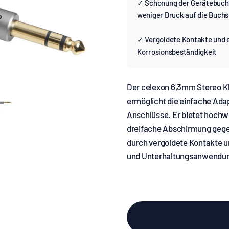
✓ Schonung der Gerätebuchs
weniger Druck auf die Buch
✓ Vergoldete Kontakte und 
Korrosionsbeständigkeit
Der celexon 6,3mm Stereo Kl
ermöglicht die einfache Ad
Anschlüsse. Er bietet hochw
dreifache Abschirmung gege
durch vergoldete Kontakte un
und Unterhaltungsanwendu