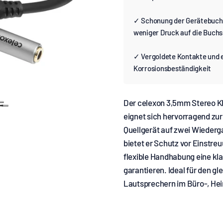
✓ Schonung der Gerätebuchs
weniger Druck auf die Buch
✓ Vergoldete Kontakte und 
Korrosionsbeständigkeit
Der celexon 3,5mm Stereo Kl
eignet sich hervorragend zur
Quellgerät auf zwei Wiederg
bietet er Schutz vor Einstr
flexible Handhabung eine kl
garantieren. Ideal für den g
Lautsprechern im Büro-, He