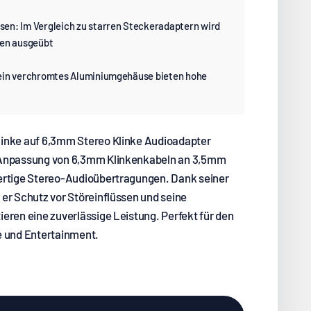
en: Im Vergleich zu starren Steckeradaptern wird
sen ausgeübt
ein verchromtes Aluminiumgehäuse bieten hohe
inke auf 6,3mm Stereo Klinke Audioadapter
 Anpassung von 6,3mm Klinkenkabeln an 3,5mm
ertige Stereo-Audioübertragungen. Dank seiner
er Schutz vor Störeinflüssen und seine
eren eine zuverlässige Leistung. Perfekt für den
e und Entertainment.