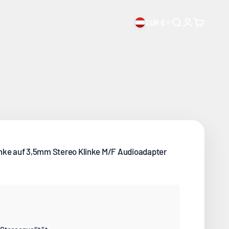
EUR €
Suche öffnen
Mein Konto ö
Warenkor
nke auf 3,5mm Stereo Klinke M/F Audioadapter