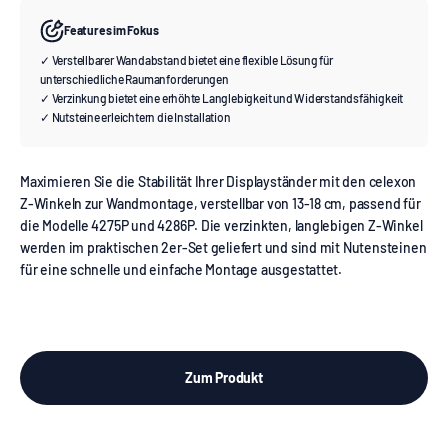
Features im Fokus
✓ Verstellbarer Wandabstand bietet eine flexible Lösung für
unterschiedliche Raumanforderungen
✓ Verzinkung bietet eine erhöhte Langlebigkeit und Widerstandsfähigkeit
✓ Nutsteine erleichtern die Installation
Maximieren Sie die Stabilität Ihrer Displayständer mit den celexon
Z-Winkeln zur Wandmontage, verstellbar von 13-18 cm, passend für
die Modelle 4275P und 4286P. Die verzinkten, langlebigen Z-Winkel
werden im praktischen 2er-Set geliefert und sind mit Nutensteinen
für eine schnelle und einfache Montage ausgestattet.
Zum Produkt