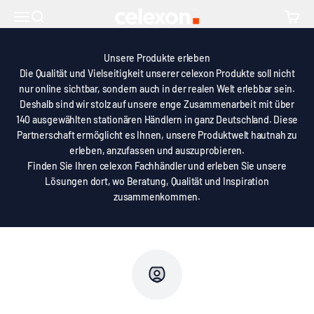
Zum Inhalt springen
Erleben Sie celexon hautnah!
↵
↵
↵
Skip to content
Skip to footer
Open Accessibility Widget
celexon Europe GmbH
Navigationsmenü öffnen
Suche öffnen
Warenk
Unsere Produkte erleben
Die Qualität und Vielseitigkeit unserer celexon Produkte soll nicht
nur online sichtbar, sondern auch in der realen Welt erlebbar sein.
Deshalb sind wir stolz auf unsere enge Zusammenarbeit mit über
140 ausgewählten stationären Händlern in ganz Deutschland. Diese
Partnerschaft ermöglicht es Ihnen, unsere Produktwelt hautnah zu
erleben, anzufassen und auszuprobieren.
Finden Sie Ihren celexon Fachhändler und erleben Sie unsere
Lösungen dort, wo Beratung, Qualität und Inspiration
zusammenkommen.