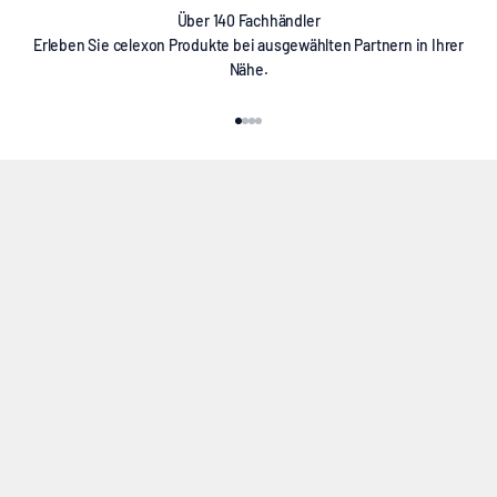
Über 140 Fachhändler
Erleben Sie celexon Produkte bei ausgewählten Partnern in Ihrer
Nähe.
Gehe zu Element 1
Gehe zu Element 2
Gehe zu Element 3
Gehe zu Element 4