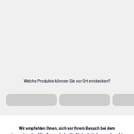
Welche Produkte können Sie vor Ort entdecken?
Leinwände
Displayständer
Wandhal
Wir empfehlen Ihnen, sich vor Ihrem Besuch bei dem