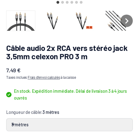
Câble audio 2x RCA vers stéréo jack
3,5mm celexon PRO 3 m
Prix de vente
7,49 €
Taxes inclues
Frais d'envoi calculés
à la caisse
En stock. Expédition immédiate. Délai de livraison 3 à 4 jours
ouvrés
Longueur de câble:
3 mètres
3 mètres