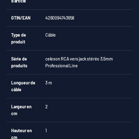
d'article
GTIN/EAN
4260094743658
Type de
Câble
produit
Série de
celexon RCA vers jack stéréo 3,5mm
produits
Professional Line
Longueur de
3 m
câble
Largeur en
2
cm
Hauteur en
1
cm