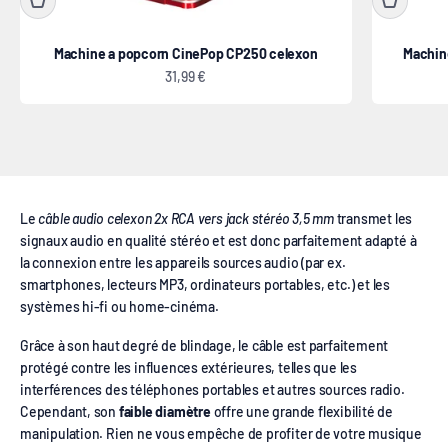
Machine a popcorn CinePop CP250 celexon
Machin
Prix de vente
31,99 €
Câble audio 2x RCA vers stéréo jack 3,5mm
Le
câble audio celexon 2x RCA vers jack stéréo 3,5 mm
transmet les
signaux audio en qualité stéréo et est donc parfaitement adapté à
la connexion entre les appareils sources audio (par ex.
smartphones, lecteurs MP3, ordinateurs portables, etc.) et les
systèmes hi-fi ou home-cinéma.
Grâce à son haut degré de blindage, le câble est parfaitement
protégé contre les influences extérieures, telles que les
interférences des téléphones portables et autres sources radio.
Cependant, son
faible diamètre
offre une grande flexibilité de
manipulation. Rien ne vous empêche de profiter de votre musique