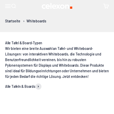
Zum Inhalt springen
Projektionen entwickelt wurde. In Kombination mit einem Beamer
↵
↵
↵
↵
Skip to content
Skip to menu
Skip to footer
Open Accessibility Widget
celexon Europe GmbH
Navigationsmenü öffnen
Suche öffnen
Warenk
wird daraus ein interaktives Whiteboard. Perfekt für jede
Umgebung, in der eine dynamische und interaktive
Kommunikationslösung benötigt wird.
Startseite
›
Whiteboards
Wir bieten eine breite Auswahl an Tafel- und Whiteboard-
Lösungen: von interaktiven Whiteboards, die Technologie und
Benutzerfreundlichkeit vereinen, bis hin zu robusten
Pylonensystemen für Displays und Whiteboards. Diese Produkte
sind ideal für Bildungseinrichtungen oder Unternehmen und bieten
für jeden Bedarf die richtige Lösung. Jetzt entdecken!
Alle Tafeln & Boards
Display Pylonensysteme