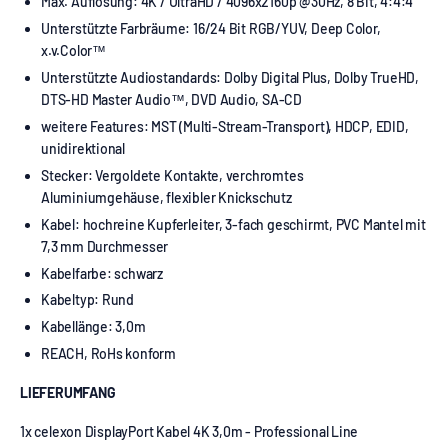
Max. Auflösung:
4K / UltraHD / 4096x2160p @30Hz, 8 Bit, 4:4:4
Unterstützte Farbräume: 16/24 Bit RGB/YUV, Deep Color,
x.v.Color™
Unterstützte Audiostandards: Dolby Digital Plus, Dolby TrueHD,
DTS-HD Master Audio™, DVD Audio, SA-CD
weitere Features: MST (Multi-Stream-Transport), HDCP, EDID,
unidirektional
Stecker: Vergoldete Kontakte, verchromtes
Aluminiumgehäuse, flexibler Knickschutz
Kabel: hochreine Kupferleiter, 3-fach geschirmt, PVC Mantel mit
7,3 mm Durchmesser
Kabelfarbe: schwarz
Kabeltyp: Rund
Kabellänge: 3
,0m
REACH, RoHs konform
LIEFERUMFANG
1x celexon
DisplayPort Kabel 4K
3,0m - Professional Line