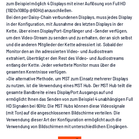
zum Beispiel möglich 4 Displays mit einer Auflösung von Full HD
(1920x1080p @60Hz) anzuschließen.
Bei den per Daisy-Chain verbundenen Displays, muss jedes Display
in der Konfiguration, mit Ausnahme des letzten Displays in der
Kette, über einen DisplayPort-Empfänger und -Sender verfügen,
um den Video-Stream zu senden und zu erhalten, der an sich selbst
und die anderen Mitglieder der Kette adressiert ist. Sobald der
Monitor den an ihn adressierten Video- und Audiostream
extrahiert, überträgt er den Rest des Video- und Audiostreams
entlang der Kette. Jeder verkettete Monitor muss über die
gesamten Kenntnisse verfügen.
>Die alternative Methode, um MST zum Einsatz mehrerer Displays
zu nutzen, ist die Verwendung eines MST Hub. Der MST Hub teilt die
gesamte Bandbreite eines DisplayPort Ausgangs auf und
ermöglicht Ihnen das Senden von zum Beispiel 4 unabhängigen Full
HD Signalen bei 60Hz. Die MST Hubs können diese Videosignale
(mit Ton) auf die angeschlossenen Bildschirme verteilen. Die
Verwendung dieser Art der Konfiguration ermöglicht auch die
Verwendung von Bildschirmen mit unterschiedlichen Eingängen.