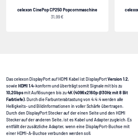
celexon CinePop CP250 Popcornmaschine
celexo
Angebot
31,99 €
DisplayPort auf HDMI Kabel 4K
Das celexon DisplayPort auf HDMI Kabel ist DisplayPort
Version 1.2
,
sowie
HDMI 1.4
-konform und überträgt somit Signale mit bis zu
10,2Gbps
mit Auflösungen bis zu
4K (4096x2160p @30Hz mit 8 Bit
Farbtiefe)
. Durch die Farbunterabtastung von 4:4:4 werden alle
Helligkeits- und Bildinformationen in voller Schärfe übertragen.
Durch den DisplayPort Stecker auf der einen Seite und den HDMI
Stecker auf der anderen Seite, ist es Kabel und Adapter zugleich. Es
entfällt der zusätzliche Adapter, wenn eine DisplayPort-Buchse mit
einer HDMI-A-Buchse verbunden werden soll.