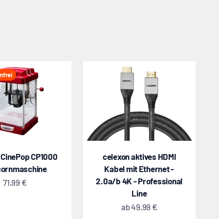
nfrei
 CinePop CP1000
celexon aktives HDMI
ornmaschine
Kabel mit Ethernet -
2.0a/b 4K - Professional
Angebot
71,99 €
Line
Angebot
ab
49,99 €