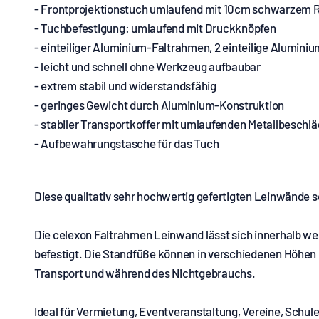
- Frontprojektionstuch umlaufend mit 10cm schwarzem 
- Tuchbefestigung: umlaufend mit Druckknöpfen
- einteiliger Aluminium-Faltrahmen, 2 einteilige Alumin
- leicht und schnell ohne Werkzeug aufbaubar
- extrem stabil und widerstandsfähig
- geringes Gewicht durch Aluminium-Konstruktion
- stabiler Transportkoffer mit umlaufenden Metallbeschlä
- Aufbewahrungstasche für das Tuch
Diese qualitativ sehr hochwertig gefertigten Leinwände s
Die celexon Faltrahmen Leinwand lässt sich innerhalb 
befestigt. Die Standfüße können in verschiedenen Höhen 
Transport und während des Nichtgebrauchs.
Ideal für Vermietung, Eventveranstaltung, Vereine, Schule