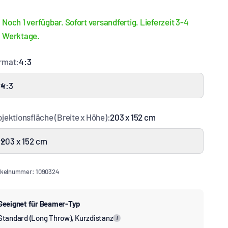
Noch 1 verfügbar. Sofort versandfertig. Lieferzeit 3-4
Werktage.
rmat:
4:3
4:3
ojektionsfläche (Breite x Höhe):
203 x 152 cm
203 x 152 cm
ikelnummer: 1090324
Geeignet für Beamer-Typ
Standard (Long Throw), Kurzdistanz
i