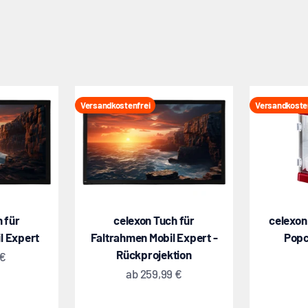
Versandkostenfrei
Versandkoste
 für
celexon Tuch für
celexon
l Expert
Faltrahmen Mobil Expert -
Popc
Rückprojektion
 €
Angebot
ab
259,99 €