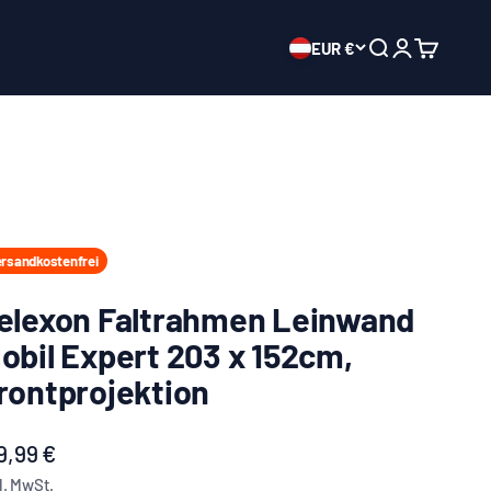
EUR €
Suche öffnen
Mein Konto ö
Warenkor
rsandkostenfrei
elexon Faltrahmen Leinwand
obil Expert 203 x 152cm,
rontprojektion
ngebot
9,99 €
l. MwSt.