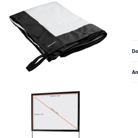
Do
An