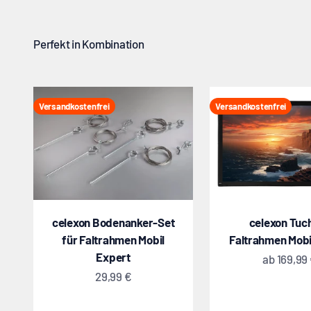
Versandkostenfrei
Versandkostenfrei
celexon Bodenanker-Set
celexon Tuch
für Faltrahmen Mobil
Faltrahmen Mobi
Expert
Angebot
ab
169,99
Angebot
29,99 €