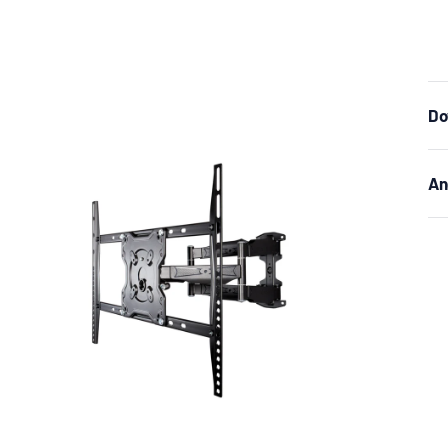
Do
An