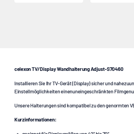
celexon TV/Display Wandhalterung Adjust-S70460
Installieren Sie Ihr TV-Gerät (Display) sicher und nahezuu
Einstellmöglichkeiten einenuneingeschränkten Filmgenus
Unsere Halterungen sind kompatibel zu den genormten
V
Kurzinformationen:
geeignet für Displaygrößen von 42” bis 70”