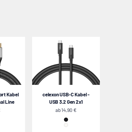
ort Kabel
celexon USB-C Kabel -
al Line
USB 3.2 Gen 2x1
Angebot
€
ab
14,90 €
Schwarz
Weiß