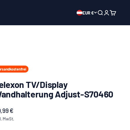
EUR €
Suche öffnen
Mein Konto ö
Warenkor
rsandkostenfrei
elexon TV/Display
andhalterung Adjust-S70460
ngebot
,99 €
l. MwSt.