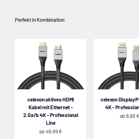
celexon aktives HDMI
celexon DisplayP
Kabel mit Ethernet -
4K - Profession
2.0a/b 4K - Professional
Angebot
ab
8,99 
Line
Angebot
ab
49,99 €