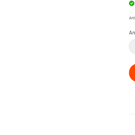
Art
An