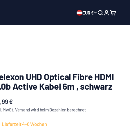
EUR €
Suche öffnen
Mein Konto ö
Warenkor
elexon UHD Optical Fibre HDMI
.0b Active Kabel 6m , schwarz
ngebot
,99 €
l. MwSt.
Versand
wird beim Bezahlen berechnet
Lieferzeit 4-6 Wochen