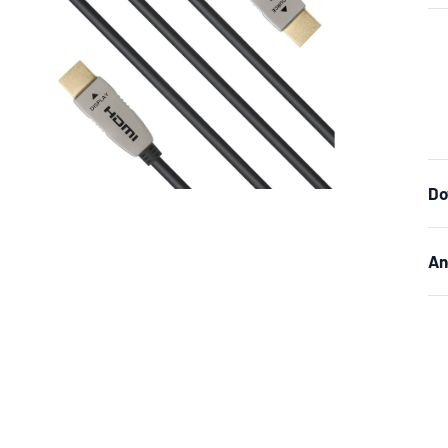
Do
An