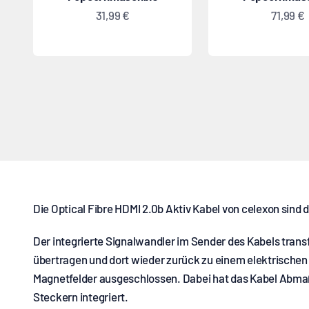
Angebot
Angebo
31,99 €
71,99 €
Die Optical Fibre HDMI 2.0b Aktiv Kabel von celexon sind
Der integrierte Signalwandler im Sender des Kabels trans
übertragen und dort wieder zurück zu einem elektrische
Magnetfelder ausgeschlossen. Dabei hat das Kabel Abmaße 
Steckern integriert.