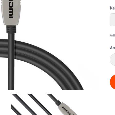
Ka
Art
An