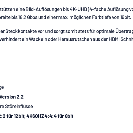
erstützen eine Bild-Auflösungen bis 4K-UHD (4-fache Auflösung v
eite bis 18,2 Gbps und einer max. möglichen Farbtiefe von 16bit.
er Steckkontakte vor und sorgt somit stets für optimale Übert
verhindert ein Wackeln oder Herausrutschen aus der HDMI Schnit
ge
Version 2.2
re Störeinflüsse
:2 für 12bit; 4K60HZ 4:4:4 für 8bit