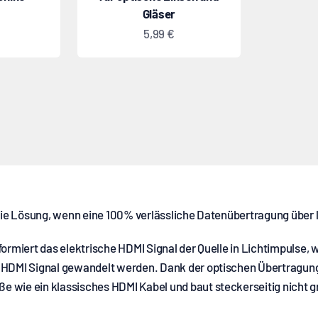
Gläser
t
Angebot
5,99 €
 die Lösung, wenn eine 100% verlässliche Datenübertragung über l
formiert das elektrische HDMI Signal der Quelle in Lichtimpulse
n HDMI Signal gewandelt werden. Dank der optischen Übertragung
wie ein klassisches HDMI Kabel und baut steckerseitig nicht grö