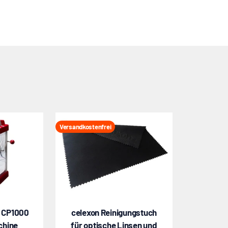
Versandkostenfrei
p CP1000
celexon Reinigungstuch
chine
für optische Linsen und