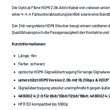
Die Optical Fibre HDMI 2.0b Aktiv Kabel von celexon unt
einer 4:4:4 Farbunterabtastung bei 8bit sowie eine Bandbr
Der 24k vergoldete HDMI Stecker beugt einem oxidieren d
Qualitätsanspruch die Passgenauigkeit der Kontakte und 
Kurzinformationen:
Länge: 6m
Farbe: schwarz
optische HDMI-Signalübertragung für lange Signalwe
unterstützt HDMI Version 2.0b mit 18,2Gbps & HDCP 
Signalübertragung absolut unempfindlich gegen äuße
4K60HZ 4:2:0 für 8bit/10bit/12bit/16bit; 4K60HZ 4:2
HFR 3D kompatibel bis 1080p