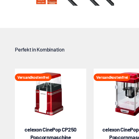
Versandkostenfrei
Versandkostenfrei
celexon CinePop CP250
celexon CinePo
Popcornmaschine
Popcornmas