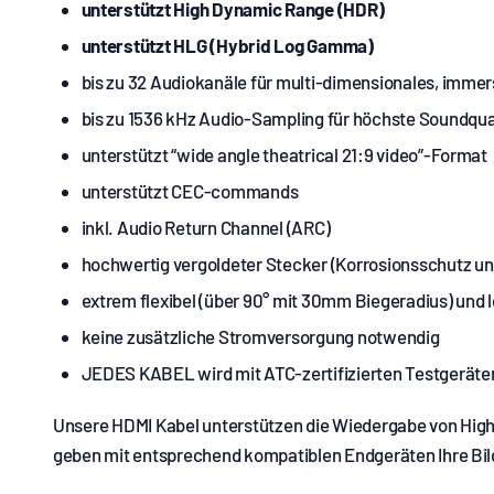
unterstützt High Dynamic Range (HDR)
unterstützt HLG (Hybrid Log Gamma)
bis zu 32 Audiokanäle für multi-dimensionales, immer
bis zu 1536 kHz Audio-Sampling für höchste Soundqua
unterstützt “wide angle theatrical 21:9 video”-Format
unterstützt CEC-commands
inkl. Audio Return Channel (ARC)
hochwertig vergoldeter Stecker (Korrosionsschutz un
extrem flexibel (über 90° mit 30mm Biegeradius) und l
keine zusätzliche Stromversorgung notwendig
JEDES KABEL wird mit ATC-zertifizierten Testgeräte
Unsere HDMI Kabel unterstützen die Wiedergabe von High 
geben mit entsprechend kompatiblen Endgeräten Ihre Bil