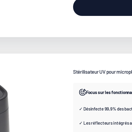
Stérilisateur UV pour micro
Focus sur les fonctionna
✓ Désinfecte 99,9% des bact
✓ Les réflecteurs intégrés 