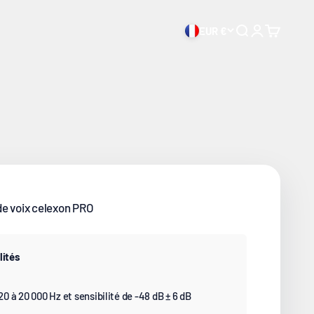
ilité exceptionnelles.
EUR €
Ouvrir la recher
Ouvrir le com
Voir le pan
de voix celexon PRO
lités
 à 20 000 Hz et sensibilité de -48 dB ± 6 dB