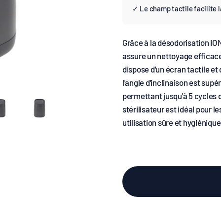
✓ Le champ tactile facilite 
Grâce à la désodorisation IO
assure un nettoyage efficace e
dispose d'un écran tactile et 
l'angle d'inclinaison est sup
permettant jusqu'à 5 cycles 
stérilisateur est idéal pour 
utilisation sûre et hygiéniq