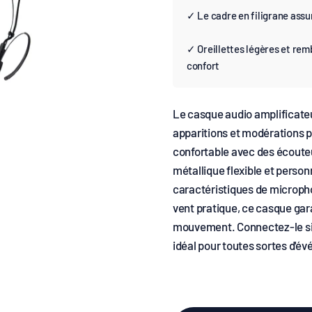
✓ Le cadre en filigrane ass
✓ Oreillettes légères et re
confort
Le casque audio amplificateur
apparitions et modérations pr
confortable avec des écoute
métallique flexible et person
caractéristiques de micropho
vent pratique, ce casque gara
mouvement. Connectez-le simp
idéal pour toutes sortes d'é