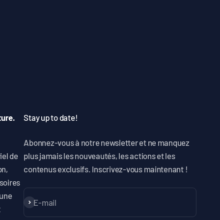
ture.
Stay up to date!
Abonnez-vous à notre newsletter et ne manquez
iel de
plus jamais les nouveautés, les actions et les
on,
contenus exclusifs. Inscrivez-vous maintenant !
soires
 une
E-mail
S'inscrire
x