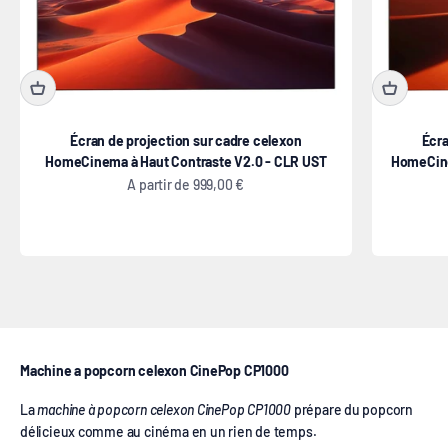
Écran de projection sur cadre celexon
Écra
HomeCinema à Haut Contraste V2.0 - CLR UST
HomeCine
Prix de vente
A partir de
999,00 €
Machine a popcorn CinePop
Machine a popcorn celexon CinePop CP1000
La
machine à popcorn celexon CinePop CP1000
prépare du popcorn
délicieux comme au cinéma en un rien de temps.