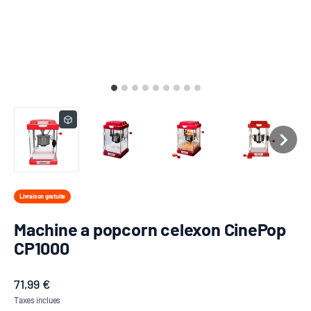
Livraison gratuite
Machine a popcorn celexon CinePop
CP1000
Prix de vente
71,99 €
Taxes inclues