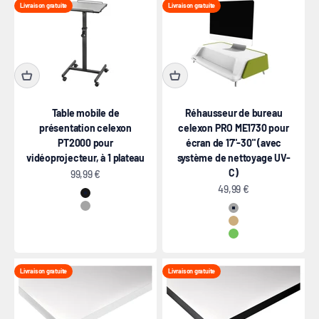
Livraison gratuite
Livraison gratuite
Table mobile de
Réhausseur de bureau
présentation celexon
celexon PRO ME1730 pour
PT2000 pour
écran de 17"-30" (avec
vidéoprojecteur, à 1 plateau
système de nettoyage UV-
C)
Prix de vente
99,99 €
Prix de vente
49,99 €
Noir
Gris
Gris
beige
Vert
Livraison gratuite
Livraison gratuite