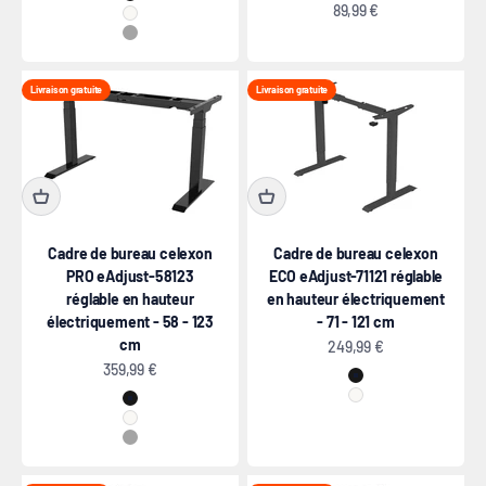
Noir
Prix de vente
89,99 €
Blanc
Gris
Livraison gratuite
Livraison gratuite
Cadre de bureau celexon
Cadre de bureau celexon
PRO eAdjust-58123
ECO eAdjust-71121 réglable
réglable en hauteur
en hauteur électriquement
électriquement - 58 - 123
- 71 - 121 cm
cm
Prix de vente
249,99 €
Prix de vente
359,99 €
Noir
Blanc
Noir
Blanc
Gris