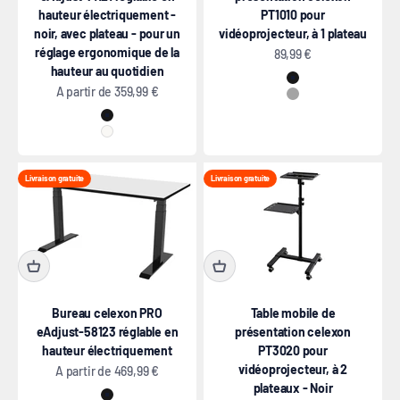
hauteur électriquement -
PT1010 pour
noir, avec plateau - pour un
vidéoprojecteur, à 1 plateau
réglage ergonomique de la
Prix de vente
89,99 €
hauteur au quotidien
Noir
Prix de vente
A partir de
359,99 €
Gris
Noir
Blanc
Livraison gratuite
Livraison gratuite
Bureau celexon PRO
Table mobile de
eAdjust-58123 réglable en
présentation celexon
hauteur électriquement
PT3020 pour
vidéoprojecteur, à 2
Prix de vente
A partir de
469,99 €
plateaux - Noir