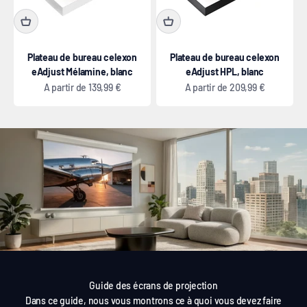
Plateau de bureau celexon
Plateau de bureau celexon
eAdjust Mélamine, blanc
eAdjust HPL, blanc
Prix de vente
Prix de vente
A partir de
139,99 €
A partir de
209,99 €
Guide des écrans de projection
Dans ce guide, nous vous montrons ce à quoi vous devez faire