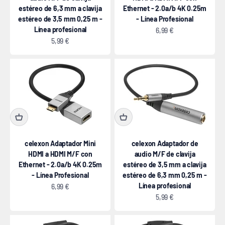
estéreo de 6,3 mm a clavija
Ethernet - 2.0a/b 4K 0.25m
estéreo de 3,5 mm 0,25 m -
- Línea Profesional
Línea profesional
Precio de oferta
6,99 €
Precio de oferta
5,99 €
celexon Adaptador Mini
celexon Adaptador de
HDMI a HDMI M/F con
audio M/F de clavija
Ethernet - 2.0a/b 4K 0.25m
estéreo de 3,5 mm a clavija
- Línea Profesional
estéreo de 6,3 mm 0,25 m -
Línea profesional
Precio de oferta
6,99 €
Precio de oferta
5,99 €