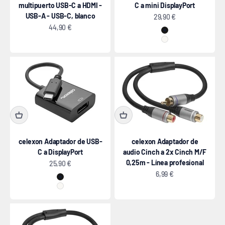
multipuerto USB-C a HDMI -
C a mini DisplayPort
USB-A - USB-C, blanco
Precio de oferta
29,90 €
Precio de oferta
44,90 €
negro
blanco
celexon Adaptador de USB-
celexon Adaptador de
C a DisplayPort
audio Cinch a 2x Cinch M/F
0,25m - Línea profesional
Precio de oferta
25,90 €
Precio de oferta
6,99 €
negro
blanco