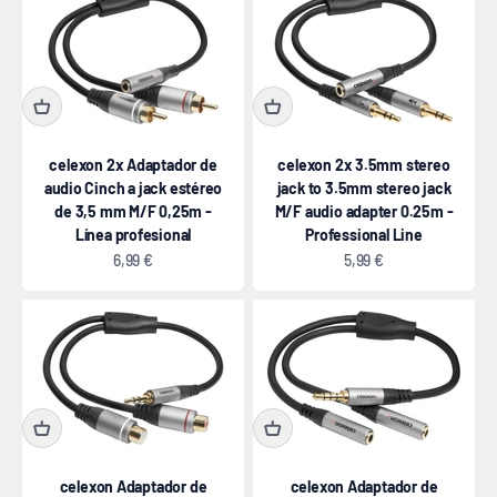
celexon 2x Adaptador de
celexon 2x 3.5mm stereo
audio Cinch a jack estéreo
jack to 3.5mm stereo jack
de 3,5 mm M/F 0,25m -
M/F audio adapter 0.25m -
Línea profesional
Professional Line
Precio de oferta
Precio de oferta
6,99 €
5,99 €
celexon Adaptador de
celexon Adaptador de