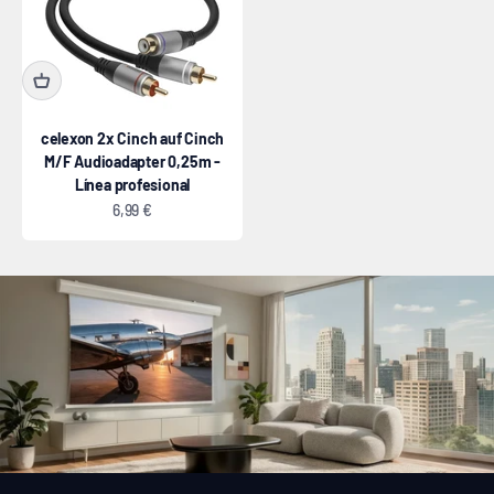
celexon 2x Cinch auf Cinch
M/F Audioadapter 0,25m -
Línea profesional
Precio de oferta
6,99 €