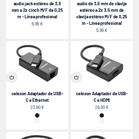
audio jack estéreo de 3,5
audio de 3,5 mm de clavija
mm a 2x cinch M/F de 0,25
estéreo a 2x 3,5 mm de
m - Línea profesional
clavija estéreo M/F de 0,25
m - Línea profesional
Precio de oferta
6,99 €
Precio de oferta
5,99 €
celexon Adaptador de USB-
celexon Adaptador de USB-
C a Ethernet
C a HDMI
Precio de oferta
Precio de oferta
23,90 €
26,90 €
negro
negro
blanco
blanco