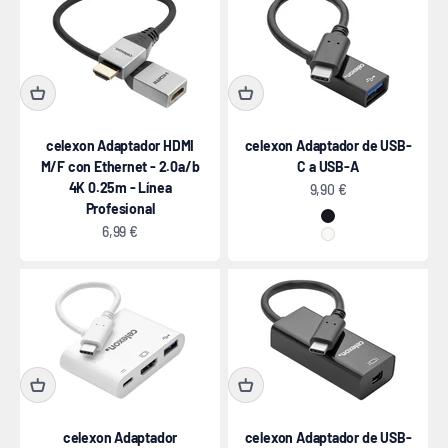
celexon Adaptador HDMI
celexon Adaptador de USB-
M/F con Ethernet - 2.0a/b
C a USB-A
4K 0.25m - Línea
Precio de oferta
9,90 €
Profesional
negro
Precio de oferta
6,99 €
blanco
celexon Adaptador
celexon Adaptador de USB-