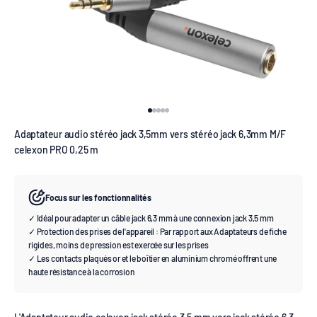
Aller à l'élément 1
Aller à l'élément 2
Aller à l'élément 3
Aller à l'élément 4
Aller à l'élément 5
Adaptateur audio stéréo jack 3,5mm vers stéréo jack 6,3mm M/F
celexon PRO 0,25 m
Focus sur les fonctionnalités
✓ Idéal pour adapter un câble jack 6,3 mm à une connexion jack 3,5 mm
✓ Protection des prises de l'appareil : Par rapport aux Adaptateurs de fiche
rigides, moins de pression est exercée sur les prises
✓ Les contacts plaqués or et le boîtier en aluminium chromé offrent une
haute résistance à la corrosion