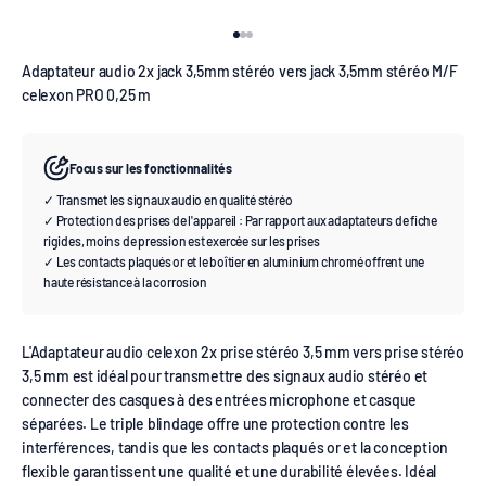
Aller à l'élément 1
Aller à l'élément 2
Aller à l'élément 3
Adaptateur audio 2x jack 3,5mm stéréo vers jack 3,5mm stéréo M/F
celexon PRO 0,25 m
Focus sur les fonctionnalités
✓ Transmet les signaux audio en qualité stéréo
✓ Protection des prises de l'appareil : Par rapport aux adaptateurs de fiche
rigides, moins de pression est exercée sur les prises
✓ Les contacts plaqués or et le boîtier en aluminium chromé offrent une
haute résistance à la corrosion
L'Adaptateur audio celexon 2x prise stéréo 3,5 mm vers prise stéréo
3,5 mm est idéal pour transmettre des signaux audio stéréo et
connecter des casques à des entrées microphone et casque
séparées. Le triple blindage offre une protection contre les
interférences, tandis que les contacts plaqués or et la conception
flexible garantissent une qualité et une durabilité élevées. Idéal