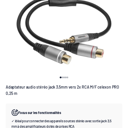
Aller à l'élément 1
Aller à l'élément 2
Aller à l'élément 3
Aller à l'élément 4
Aller à l'élément 5
Adaptateur audio stéréo jack 3,5mm vers 2x RCA M/F celexon PRO
0,25 m
Focus sur les fonctionnalités
✓ Idéal pour connecter des appareils sources stéréo avec sortie jack 3,5
mm à des amplificateurs dotés de prises RCA