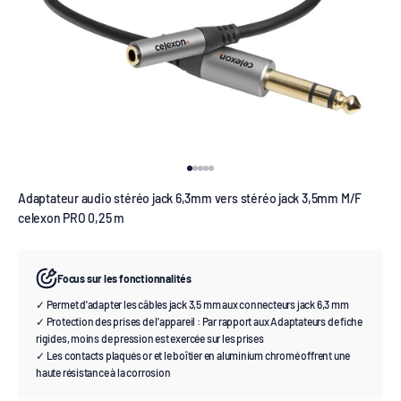
Aller à l'élément 1
Aller à l'élément 2
Aller à l'élément 3
Aller à l'élément 4
Aller à l'élément 5
Adaptateur audio stéréo jack 6,3mm vers stéréo jack 3,5mm M/F
celexon PRO 0,25 m
Focus sur les fonctionnalités
✓ Permet d'adapter les câbles jack 3,5 mm aux connecteurs jack 6,3 mm
✓ Protection des prises de l'appareil : Par rapport aux Adaptateurs de fiche
rigides, moins de pression est exercée sur les prises
✓ Les contacts plaqués or et le boîtier en aluminium chromé offrent une
haute résistance à la corrosion