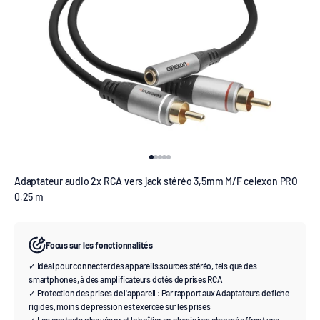
Aller à l'élément 1
Aller à l'élément 2
Aller à l'élément 3
Aller à l'élément 4
Aller à l'élément 5
Adaptateur audio 2x RCA vers jack stéréo 3,5mm M/F celexon PRO
0,25 m
Focus sur les fonctionnalités
✓ Idéal pour connecter des appareils sources stéréo, tels que des
smartphones, à des amplificateurs dotés de prises RCA
✓ Protection des prises de l'appareil : Par rapport aux Adaptateurs de fiche
rigides, moins de pression est exercée sur les prises