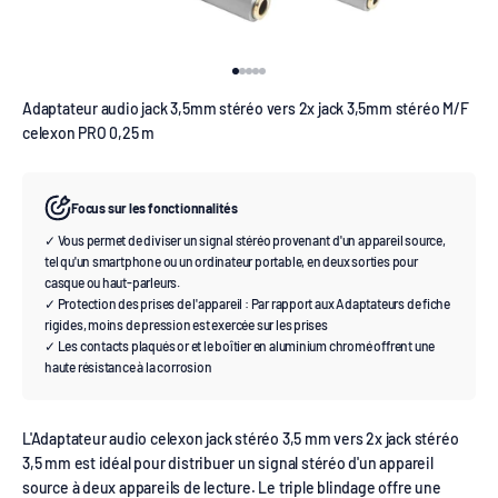
Aller à l'élément 1
Aller à l'élément 2
Aller à l'élément 3
Aller à l'élément 4
Aller à l'élément 5
Adaptateur audio jack 3,5mm stéréo vers 2x jack 3,5mm stéréo M/F
celexon PRO 0,25 m
Focus sur les fonctionnalités
✓ Vous permet de diviser un signal stéréo provenant d'un appareil source,
tel qu'un smartphone ou un ordinateur portable, en deux sorties pour
casque ou haut-parleurs.
✓ Protection des prises de l'appareil : Par rapport aux Adaptateurs de fiche
rigides, moins de pression est exercée sur les prises
✓ Les contacts plaqués or et le boîtier en aluminium chromé offrent une
haute résistance à la corrosion
L'Adaptateur audio celexon jack stéréo 3,5 mm vers 2x jack stéréo
3,5 mm est idéal pour distribuer un signal stéréo d'un appareil
source à deux appareils de lecture. Le triple blindage offre une