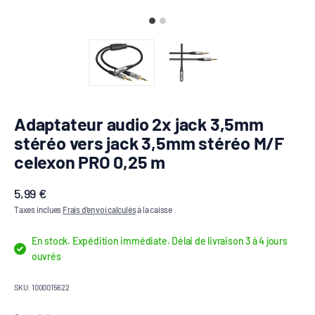
Adaptateur audio 2x jack 3,5mm
stéréo vers jack 3,5mm stéréo M/F
celexon PRO 0,25 m
Prix de vente
5,99 €
Taxes inclues
Frais d'envoi calculés
à la caisse
En stock. Expédition immédiate. Délai de livraison 3 à 4 jours
ouvrés
SKU: 1000015622