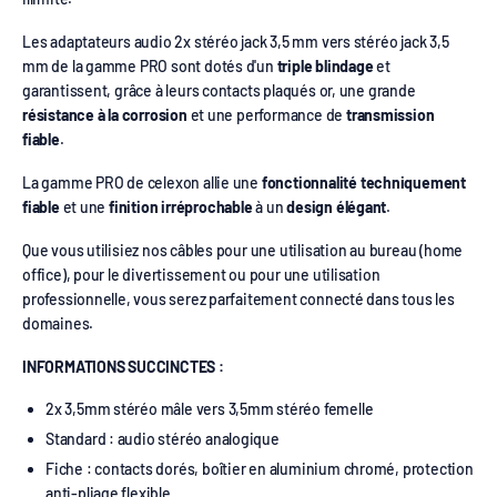
Les adaptateurs audio 2x stéréo jack 3,5 mm vers stéréo jack 3,5
mm de la gamme PRO sont dotés d'un
triple blindage
et
garantissent, grâce à leurs contacts plaqués or, une grande
résistance à la corrosion
et une performance de
transmission
fiable
.
La gamme PRO de celexon allie une
fonctionnalité techniquement
fiable
et une
finition irréprochable
à un
design élégant
.
Que vous utilisiez nos câbles pour une utilisation au bureau (home
office), pour le divertissement ou pour une utilisation
professionnelle, vous serez parfaitement connecté dans tous les
domaines.
INFORMATIONS SUCCINCTES :
2x 3,5mm stéréo mâle vers 3,5mm stéréo femelle
Standard : audio stéréo analogique
Fiche : contacts dorés, boîtier en aluminium chromé, protection
anti-pliage flexible