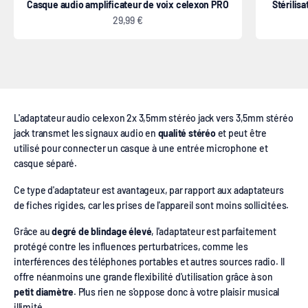
Casque audio amplificateur de voix celexon PRO
Stérilis
Prix de vente
29,99 €
Adaptateur audio 2x jack stéréo vers jack stéréo M/F
L'adaptateur audio celexon 2x 3,5mm stéréo jack vers 3,5mm stéréo
jack transmet les signaux audio en
qualité stéréo
et peut être
utilisé pour connecter un casque à une entrée microphone et
casque séparé.
Ce type d'adaptateur est avantageux, par rapport aux adaptateurs
de fiches rigides, car les prises de l'appareil sont moins sollicitées.
Grâce au
degré de blindage élevé
, l'adaptateur est parfaitement
protégé contre les influences perturbatrices, comme les
interférences des téléphones portables et autres sources radio. Il
offre néanmoins une grande flexibilité d'utilisation grâce à son
petit diamètre
. Plus rien ne s'oppose donc à votre plaisir musical
illimité.