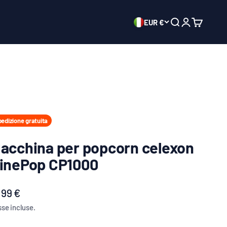
EUR €
Mostra il menu d
Mostra acco
Mostra il c
edizione gratuita
acchina per popcorn celexon
inePop CP1000
ezzo scontato
,99 €
se incluse.