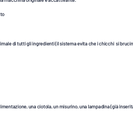
ato
male di tutti gli ingredienti (il sistema evita che i chicchi si bruci
limentazione, una ciotola, un misurino, una lampadina (già inseri