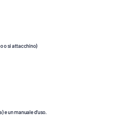
no o si attacchino)
ta) e un manuale d'uso.