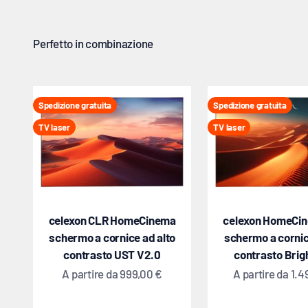
Spedizione gratuita
Spedizione gratuita
TV laser
TV laser
celexon CLR HomeCinema
celexon HomeCi
schermo a cornice ad alto
schermo a cornic
contrasto UST V2.0
contrasto Bri
Prezzo scontato
Prezzo scontat
A partire da
999,00 €
A partire da
1.4