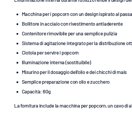
Macchina per i popcorn con un design ispirato al pass
Bollitore in acciaio con rivestimento antiaderente
Contenitore rimovibile per una semplice pulizia
Sistema di agitazione integrato per la distribuzione otti
Ciotola per servire i popcorn
Illuminazione interna (sostituibile)
Misurino per il dosaggio dell'olio e dei chicchi di mais
Semplice preparazione con olio e zucchero
Capacità: 60g
La fornitura include la macchina per popcorn, un cavo di a