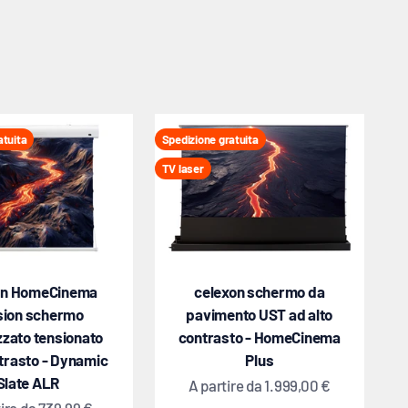
atuita
Spedizione gratuita
TV laser
on HomeCinema
celexon schermo da
sion schermo
pavimento UST ad alto
zzato tensionato
contrasto - HomeCinema
ntrasto - Dynamic
Plus
Slate ALR
Prezzo scontato
A partire da
1.999,00 €
o scontato