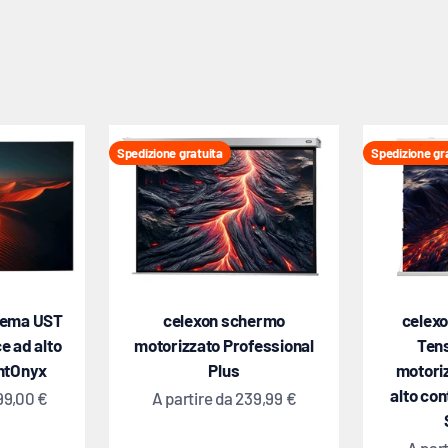
Spedizione gratuita
Spedizione gr
nema UST
celexon schermo
celex
e ad alto
motorizzato Professional
Ten
ghtOnyx
Plus
motori
alto co
o
Prezzo scontato
99,00 €
A partire da
239,99 €
Prezz