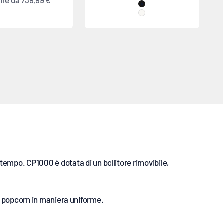
tire da
739,99 €
Nero
Bianco
Macchina per popcorn CinePop
mpo. CP1000 è dotata di un bollitore rimovibile,
dei popcorn in maniera uniforme.