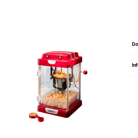
Do
In