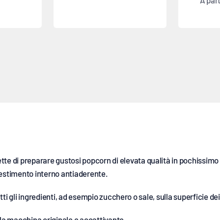
A par
di preparare gustosi popcorn di elevata qualità in pochissimo te
 rivestimento interno antiaderente.
tutti gli ingredienti, ad esempio zucchero o sale, sulla superficie 
ella macchina originale e accattivante.