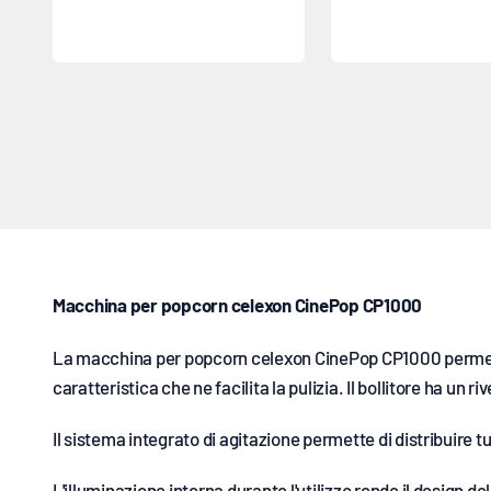
Macchina per popcorn celexon CinePop CP1000
La macchina per popcorn celexon CinePop CP1000 permette 
caratteristica che ne facilita la pulizia. Il bollitore ha un
Il sistema integrato di agitazione permette di distribuire 
L'illuminazione interna durante l'utilizzo rende il design d