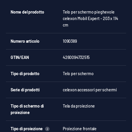
Nome del prodotto
Telo per schermo pieghevole
celexon Mobil Expert - 203 x 114
cm
Numero articolo
1090389
GTIN/EAN
4260094732515
Tipo di prodotto
Telo per schermo
Serie di prodotti
celexon accessori per schermi
Tipo di schermo di
Tela da proiezione
proiezione
Tipo di proiezione
Proiezione frontale
i