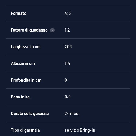
Formato
4:3
Fattore di guadagno
1.2
i
Larghezza in cm
203
Altezza in cm
114
Profondità in cm
0
Peso in kg
0.0
Durata della garanzia
24 mesi
Tipo di garanzia
servizio Bring-In