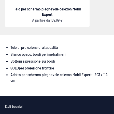
Telo per schermo pieghevole celexon Mobil
Expert
Prezzo scontato
A partire da
169,99 €
Telo
di proiezione di alta
qualità
B
ianco opaco,
bordi perimetrali neri
Bottoni a pressione sui bordi
SOLO
per
proiezione frontale
A
datto
per schermo pieghevole celexon Mobil Expert - 203 x 114
cm
Dati tecnici