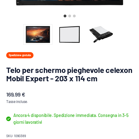
Spedizione gratuita
Telo per schermo pieghevole celexon
Mobil Expert - 203 x 114 cm
Prezzo scontato
169,99 €
Tasse incluse.
Ancora 4 disponibile. Spedizione immediata. Consegna in 3-5
giorni lavorativi
SKU: 1090389