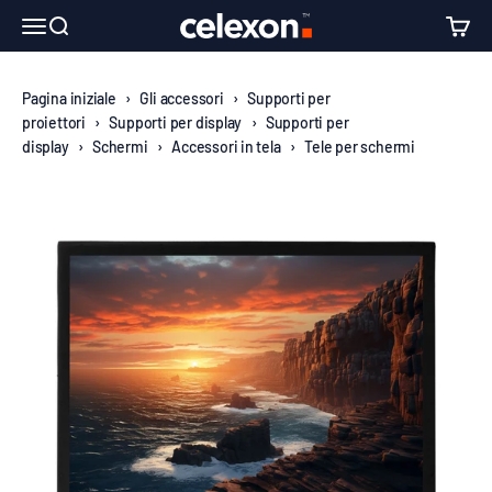
Vai al contenuto
↵
↵
↵
↵
Skip to content
Skip to menu
Skip to footer
Open Accessibility Widget
celexon Europe GmbH
Apri il menu di navigazione
Mostra il menu di ricerca
Mostra 
Pagina iniziale
›
Gli accessori
›
Supporti per
proiettori
›
Supporti per display
›
Supporti per
display
›
Schermi
›
Accessori in tela
›
Tele per schermi