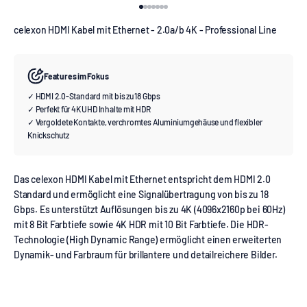
Gehe zu Element 1
Gehe zu Element 2
Gehe zu Element 3
Gehe zu Element 4
Gehe zu Element 5
Gehe zu Element 6
Gehe zu Element 7
celexon HDMI Kabel mit Ethernet - 2.0a/b 4K - Professional Line
Features im Fokus
✓ HDMI 2.0-Standard mit bis zu 18 Gbps
✓ Perfekt für 4K UHD Inhalte mit HDR
✓ Vergoldete Kontakte, verchromtes Aluminiumgehäuse und flexibler
Knickschutz
Das celexon HDMI Kabel mit Ethernet entspricht dem HDMI 2.0
Standard und ermöglicht eine Signalübertragung von bis zu 18
Gbps. Es unterstützt Auflösungen bis zu 4K (4096x2160p bei 60Hz)
mit 8 Bit Farbtiefe sowie 4K HDR mit 10 Bit Farbtiefe. Die HDR-
Technologie (High Dynamic Range) ermöglicht einen erweiterten
Dynamik- und Farbraum für brillantere und detailreichere Bilder.