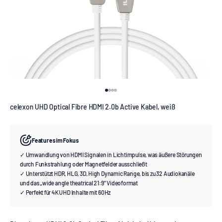
Gehe zu Element 1
Gehe zu Element 2
Gehe zu Element 3
Gehe zu Element 4
celexon UHD Optical Fibre HDMI 2.0b Active Kabel, weiß
Features im Fokus
✓ Umwandlung von HDMI Signalen in Lichtimpulse, was äußere Störungen
durch Funkstrahlung oder Magnetfelder ausschließt
✓ Unterstützt HDR, HLG, 3D, High Dynamic Range, bis zu 32 Audiokanäle
und das „wide angle theatrical 21:9“ Videoformat
✓ Perfekt für 4K UHD Inhalte mit 60Hz