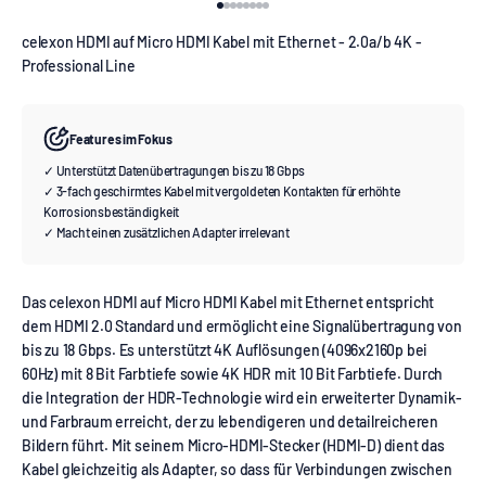
Gehe zu Element 1
Gehe zu Element 2
Gehe zu Element 3
Gehe zu Element 4
Gehe zu Element 5
Gehe zu Element 6
Gehe zu Element 7
Gehe zu Element 8
celexon HDMI auf Micro HDMI Kabel mit Ethernet - 2.0a/b 4K -
Professional Line
Features im Fokus
✓ Unterstützt Datenübertragungen bis zu 18 Gbps
✓ 3-fach geschirmtes Kabel mit vergoldeten Kontakten für erhöhte
Korrosionsbeständigkeit
✓ Macht einen zusätzlichen Adapter irrelevant
Das celexon HDMI auf Micro HDMI Kabel mit Ethernet entspricht
dem HDMI 2.0 Standard und ermöglicht eine Signalübertragung von
bis zu 18 Gbps. Es unterstützt 4K Auflösungen (4096x2160p bei
60Hz) mit 8 Bit Farbtiefe sowie 4K HDR mit 10 Bit Farbtiefe. Durch
die Integration der HDR-Technologie wird ein erweiterter Dynamik-
und Farbraum erreicht, der zu lebendigeren und detailreicheren
Bildern führt. Mit seinem Micro-HDMI-Stecker (HDMI-D) dient das
Kabel gleichzeitig als Adapter, so dass für Verbindungen zwischen