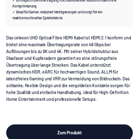
✓ Ermöglicht die Übertragung hochauflösender Audioformate ohne
Komprimierung
✓ Ideal für Gamer, reduziert Verzögerungen und sorgt für ein
reaktionsschnelles Spielerlebnis
Das celexon UHD Optical Fibre HDMI Kabel ist HDMI 2.1 konform und
bietet eine maximale Übertragungsrate von 48 Gbps bei
Auflösungen bis zu 8K und 4K. Mit seiner Hybridstruktur aus
Glasfaser und Kupferadern garantiert es eine störungsfreie
Übertragung über lange Strecken. Das Kabel unterstützt
dynamisches HDR, eARC für hochwertigen Sound, ALLM für
latenzfreies Gaming und VRR zur Vermeidung von Bildruckeln. Das
schlanke, flexible Design und die vergoldeten Kontakte sorgen für
hohe Qualität und einfache Handhabung, ideal für High-Definition
Home Entertainment und professionelle Setups.
Zum Produkt