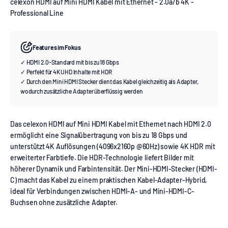
celexon HDMI auf Mini HDMI Kabel mit Ethernet - 2.0a/b 4K -
Professional Line
Features im Fokus
✓ HDMI 2.0-Standard mit bis zu 18 Gbps
✓ Perfekt für 4K UHD Inhalte mit HDR
✓ Durch den Mini HDMI Stecker dient das Kabel gleichzeitig als Adapter,
wodurch zusätzliche Adapter überflüssig werden
Das celexon HDMI auf Mini HDMI Kabel mit Ethernet nach HDMI 2.0
ermöglicht eine Signalübertragung von bis zu 18 Gbps und
unterstützt 4K Auflösungen (4096x2160p @60Hz) sowie 4K HDR mit
erweiterter Farbtiefe. Die HDR-Technologie liefert Bilder mit
höherer Dynamik und Farbintensität. Der Mini-HDMI-Stecker (HDMI-
C) macht das Kabel zu einem praktischen Kabel-Adapter-Hybrid,
ideal für Verbindungen zwischen HDMI-A- und Mini-HDMI-C-
Buchsen ohne zusätzliche Adapter.