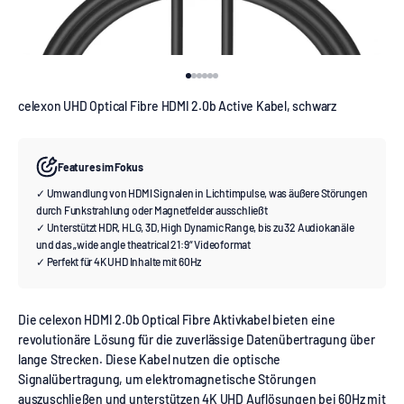
Gehe zu Element 1
Gehe zu Element 2
Gehe zu Element 3
Gehe zu Element 4
Gehe zu Element 5
Gehe zu Element 6
celexon UHD Optical Fibre HDMI 2.0b Active Kabel, schwarz
Features im Fokus
✓ Umwandlung von HDMI Signalen in Lichtimpulse, was äußere Störungen
durch Funkstrahlung oder Magnetfelder ausschließt
✓ Unterstützt HDR, HLG, 3D, High Dynamic Range, bis zu 32 Audiokanäle
und das „wide angle theatrical 21:9“ Videoformat
✓ Perfekt für 4K UHD Inhalte mit 60Hz
Die celexon HDMI 2.0b Optical Fibre Aktivkabel bieten eine
revolutionäre Lösung für die zuverlässige Datenübertragung über
lange Strecken. Diese Kabel nutzen die optische
Signalübertragung, um elektromagnetische Störungen
auszuschließen und unterstützen 4K UHD Auflösungen bei 60Hz mit