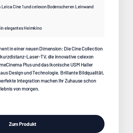
h Leica Cine 1 und celexon Bodenscheren Leinwand
ein elegantes Heimkino
ent in einer neuen Dimension: Die Cine Collection
rakurzdistanz-Laser-TV, die innovative celexon
eCinema Plus und das ikonische USM Haller
us Design und Technologie. Brillante Bildqualität,
perfekte Integration machen Ihr Zuhause schon
rlebnis von morgen.
Zum Produkt