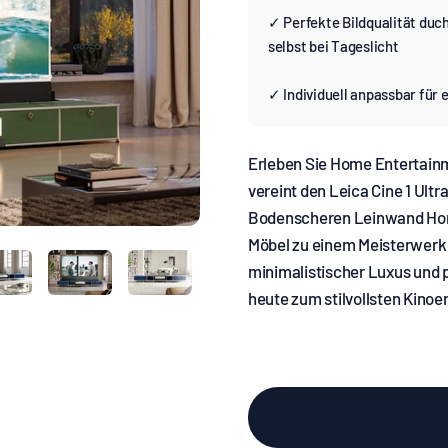
✓ Perfekte Bildqualität duc
selbst bei Tageslicht
✓ Individuell anpassbar für 
Erleben Sie Home Entertainm
vereint den Leica Cine 1 Ult
Bodenscheren Leinwand Hom
Möbel zu einem Meisterwerk a
minimalistischer Luxus und 
heute zum stilvollsten Kinoe