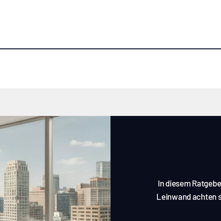
In diesem Ratgeber
Leinwand achten so