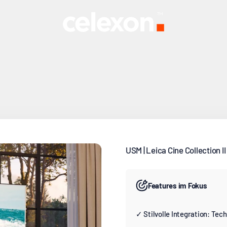
Ihres Laser TV-Projektors. Diese Möbel sorgen für perfekte Proj
celexon Europe GmbH
 Technik unsichtbar machen und Ihr Heimkinoerlebnis auf ein n
USM | Leica Cine Collection 
Features im Fokus
✓ Stilvolle Integration: Tec