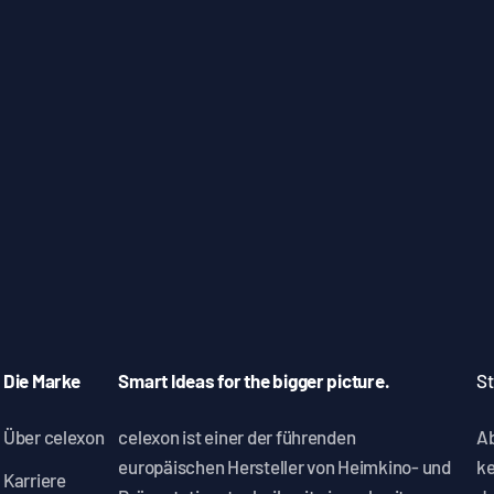
Die Marke
Smart Ideas for the bigger picture.
St
Über celexon
celexon ist einer der führenden
Ab
europäischen Hersteller von Heimkino- und
ke
Karriere