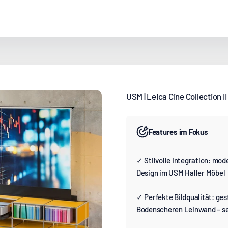
USM | Leica Cine Collection II
Features im Fokus
✓ Stilvolle Integration: mod
Design im USM Haller Möbel
✓ Perfekte Bildqualität: ges
Bodenscheren Leinwand – se