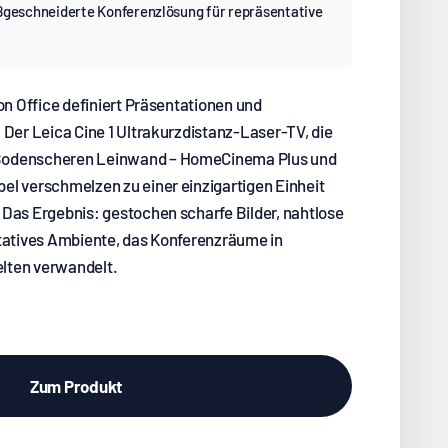
ßgeschneiderte Konferenzlösung für repräsentative
on Office definiert Präsentationen und
 Der Leica Cine 1 Ultrakurzdistanz-Laser-TV, die
Bodenscheren Leinwand – HomeCinema Plus und
el verschmelzen zu einer einzigartigen Einheit
 Das Ergebnis: gestochen scharfe Bilder, nahtlose
ntatives Ambiente, das Konferenzräume in
lten verwandelt.
Zum Produkt