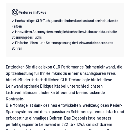
Features im Fokus
✓ Hochwertiges CLR-Tuch garantiert hohen Kontrast und beeindruckende
Farben
✓ Innovatives Spannsystem ermöglicht schnellen Aufbau und dauerhafte
Spannung des Tuchs
✓ Einfache Höhen- und Seitenanpassung der Leinwand ohne erneutes
Bohren
Entdecken Sie die celexon CLR Performance Rahmenleinwand, die
Spitzenleistung für Ihr Heimkino zu einem unschlagbaren Preis
bietet. Mit der fortschrittlichen CLR Technologie bietet diese
Leinwand optimale Bildqualität bei unterschiedlichsten
Lichtverhältnissen, hohe Farbtreue und beeindruckende
Kontraste.
Die Montage ist dank des neu entwickelten, werkzeuglosen Keder-
Spannsystems und des anpassbaren Schienensystems einfach und
erfordert nur einmaliges Bohren. Das Ergebnis ist eine stets
perfekt gespannte Leinwand mit 221,5 x 124,5 cm sichtbarem