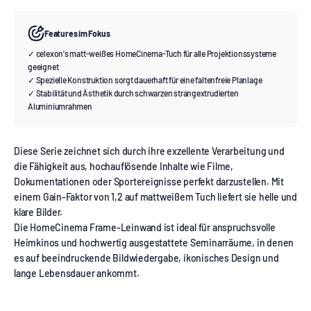
Features im Fokus
✓ celexon's matt-weißes HomeCinema-Tuch für alle Projektionssysteme
geeignet
✓ Spezielle Konstruktion sorgt dauerhaft für eine faltenfreie Planlage
✓ Stabilität und Ästhetik durch schwarzen strangextrudierten
Aluminiumrahmen
Diese Serie zeichnet sich durch ihre exzellente Verarbeitung und
die Fähigkeit aus, hochauflösende Inhalte wie Filme,
Dokumentationen oder Sportereignisse perfekt darzustellen. Mit
einem Gain-Faktor von 1,2 auf mattweißem Tuch liefert sie helle und
klare Bilder.
Die HomeCinema Frame-Leinwand ist ideal für anspruchsvolle
Heimkinos und hochwertig ausgestattete Seminarräume, in denen
es auf beeindruckende Bildwiedergabe, ikonisches Design und
lange Lebensdauer ankommt.