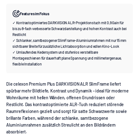
Features im Fokus
✓ Kontrastoptimiertes DARKVISION ALR-Projektionstuch mit 0,9 Gain für
bis zu 8-fach verbesserte Schwarzdarstellung und hohen Kontrast auch bei
Restlicht
✓ Schlanker, samtbezogener SlimFrame-Aluminiumrahmen mit nur 15 mm
sichtbarer Breite für zusätzliche Lichtabsorption und edlen Kino-Look
✓ Umlaufendes Kedersystem und stufenlos verstellbare
Montageschienen für dauerhaft plane Spannung und millimetergenaue,
flexible Installation
Die celexon Premium Plus DARKVISION ALR SlimFrame liefert
spürbar mehr Bildtiefe, Kontrast und Dynamik – ideal für moderne
Wohnräume mit hellen Wänden, offenen Grundrissen oder
Restlicht. Das kontrastoptimierte ALR-Tuch reduziert störende
Raumreflexionen gezielt und sorgt für satte Schwarzwerte sowie
brillante Farben, während der schlanke, samtbezogene
Aluminiumrahmen zusätzlich Streulicht an den Bildrändern
absorbiert.