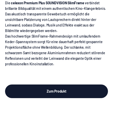
Die
celexon Premium Plus SOUNDVISION SlimFrame
verbindet
brillante Bildqualität mit einem authentischen Kino-Klangerlebnis.
Das akustisch transparente Gewebetuch ermöglicht die
unsichtbare Platzierung von Lautsprechern direkt hinter der
Leinwand, sodass Dialoge, Musik und Effekte exakt aus der
Bildmitte wiedergegeben werden.
Das hochwertige SlimFrame-Rahmendesign mit umlaufendem
Keder-Spannsystem sorgt für eine dauerhaft perfekt gespannte
Projektionsfläche ohne Wellenbildung. Der schlanke, mit
schwarzem Samt bezogene Aluminiumrahmen reduziert störende
Reflexionen und verleiht der Leinwand die elegante Optik einer
professionellen Kinoinstallation.
Zum Produkt