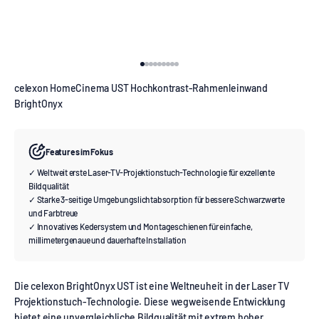
Gehe zu Element 1
Gehe zu Element 2
Gehe zu Element 3
Gehe zu Element 4
Gehe zu Element 5
Gehe zu Element 6
Gehe zu Element 7
Gehe zu Element 8
Gehe zu Element 9
celexon HomeCinema UST Hochkontrast-Rahmenleinwand
BrightOnyx
Features im Fokus
✓ Weltweit erste Laser-TV-Projektionstuch-Technologie für exzellente
Bildqualität
✓ Starke 3-seitige Umgebungslichtabsorption für bessere Schwarzwerte
und Farbtreue
✓ Innovatives Kedersystem und Montageschienen für einfache,
millimetergenaue und dauerhafte Installation
Die celexon BrightOnyx UST ist eine Weltneuheit in der Laser TV
Projektionstuch-Technologie. Diese wegweisende Entwicklung
bietet eine unvergleichliche Bildqualität mit extrem hoher