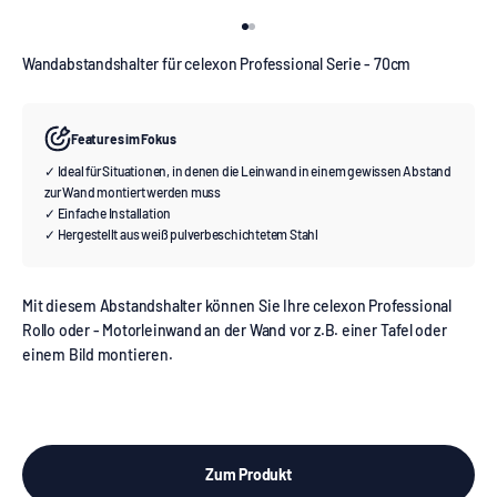
Gehe zu Element 1
Gehe zu Element 2
Wandabstandshalter für celexon Professional Serie - 70cm
Features im Fokus
✓ Ideal für Situationen, in denen die Leinwand in einem gewissen Abstand
zur Wand montiert werden muss
✓ Einfache Installation
✓ Hergestellt aus weiß pulverbeschichtetem Stahl
Mit diesem Abstandshalter können Sie Ihre celexon Professional
Rollo oder - Motorleinwand an der Wand vor z.B. einer Tafel oder
einem Bild montieren.
Zum Produkt