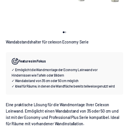
Gehe zu Element 1
Gehe zu Element 2
Wandabstandshalter für celexon Economy Serie
Features im Fokus
✓ Ermöglicht die Wandmontage der Economy Leinwand vor
Hindernissen wie Tafeln oder Bildern
✓ Wandabstand von 35 cm oder 50 cm möglich
✓ Ideal für Räume, in denen die Wandfläche bereits teilweise genutzt wird
Eine praktische Lösung für die Wandmontage Ihrer Celexon
Leinwand. Ermöglicht einen Wandabstand von 35 oder 50 cm und
ist mit der Economy und Professional Plus Serie kompatibel. Ideal
für Räume mit vorhandener Wandinstallation.