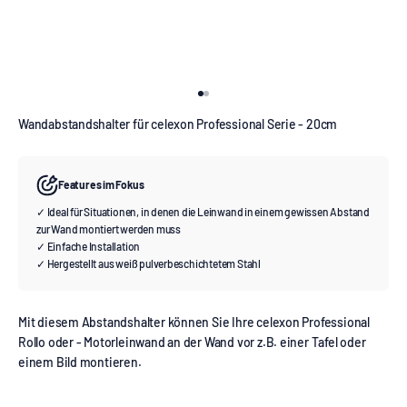
Gehe zu Element 1
Gehe zu Element 2
Wandabstandshalter für celexon Professional Serie - 20cm
Features im Fokus
✓ Ideal für Situationen, in denen die Leinwand in einem gewissen Abstand
zur Wand montiert werden muss
✓ Einfache Installation
✓ Hergestellt aus weiß pulverbeschichtetem Stahl
Mit diesem Abstandshalter können Sie Ihre celexon Professional
Rollo oder - Motorleinwand an der Wand vor z.B. einer Tafel oder
einem Bild montieren.