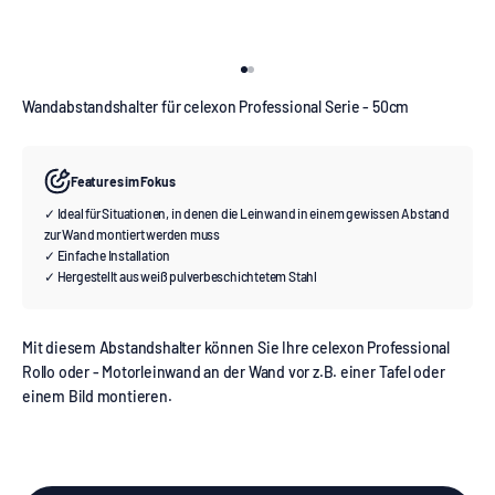
Gehe zu Element 1
Gehe zu Element 2
Wandabstandshalter für celexon Professional Serie - 50cm
Features im Fokus
✓ Ideal für Situationen, in denen die Leinwand in einem gewissen Abstand
zur Wand montiert werden muss
✓ Einfache Installation
✓ Hergestellt aus weiß pulverbeschichtetem Stahl
Mit diesem Abstandshalter können Sie Ihre celexon Professional
Rollo oder - Motorleinwand an der Wand vor z.B. einer Tafel oder
einem Bild montieren.