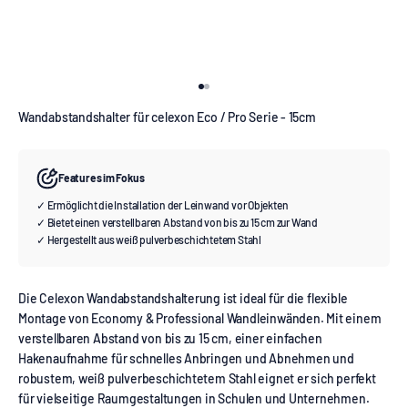
Gehe zu Element 1
Gehe zu Element 2
Wandabstandshalter für celexon Eco / Pro Serie - 15cm
Features im Fokus
✓ Ermöglicht die Installation der Leinwand vor Objekten
✓ Bietet einen verstellbaren Abstand von bis zu 15 cm zur Wand
✓ Hergestellt aus weiß pulverbeschichtetem Stahl
Die Celexon Wandabstandshalterung ist ideal für die flexible
Montage von Economy & Professional Wandleinwänden. Mit einem
verstellbaren Abstand von bis zu 15 cm, einer einfachen
Hakenaufnahme für schnelles Anbringen und Abnehmen und
robustem, weiß pulverbeschichtetem Stahl eignet er sich perfekt
für vielseitige Raumgestaltungen in Schulen und Unternehmen.