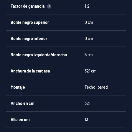
Factor de ganancia
1.2
i
Borde negro superior
0 cm
Borde negro inferior
0 cm
Borde negro izquierda/derecha
5 cm
Anchura de la carcasa
321 cm
Montaje
Techo, pared
Ancho en cm
321
Alto en cm
13