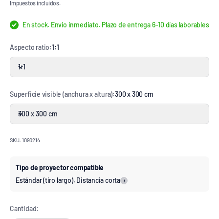
Impuestos incluidos.
En stock. Envío inmediato. Plazo de entrega 6-10 días laborables
Aspecto ratio:
1:1
1:1
Superficie visible (anchura x altura):
300 x 300 cm
300 x 300 cm
SKU: 1090214
Tipo de proyector compatible
Estándar (tiro largo), Distancia corta
i
Cantidad: