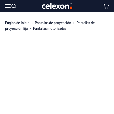
Ir al contenido
↵
↵
↵
↵
Skip to content
Skip to menu
Skip to footer
Open Accessibility Widget
celexon Europe GmbH
Abrir menú de navegación
Abrir búsqueda
Abrir c
Página de inicio
›
Pantallas de proyección
›
Pantallas de
proyección fija
›
Pantallas motorizadas