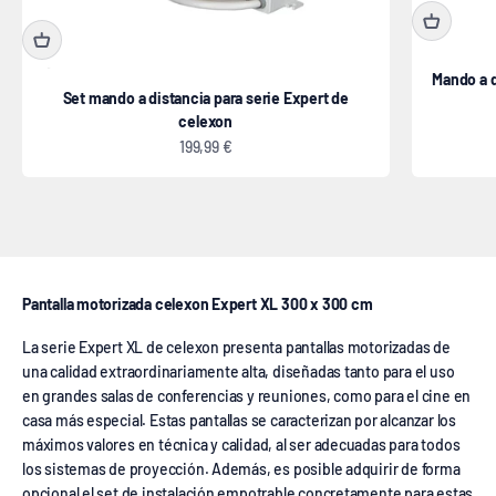
Mando a d
Set mando a distancia para serie Expert de
celexon
Precio de oferta
199,99 €
eléctrica
Pantalla motorizada celexon Expert XL 300 x 300 cm
La serie Expert XL de celexon presenta pantallas motorizadas de
una calidad extraordinariamente alta, diseñadas tanto para el uso
en grandes salas de conferencias y reuniones, como para el cine en
casa más especial. Estas pantallas se caracterizan por alcanzar los
máximos valores en técnica y calidad, al ser adecuadas para todos
los sistemas de proyección. Además, es posible adquirir de forma
opcional el set de instalación empotrable concretamente para estas