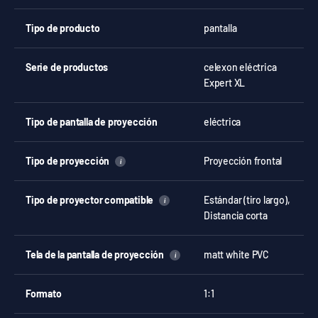
Tipo de producto
pantalla
Serie de productos
celexon eléctrica
Expert XL
Tipo de pantalla de proyección
eléctrica
Tipo de proyección
Proyección frontal
i
Tipo de proyector compatible
Estándar (tiro largo),
i
Distancia corta
Tela de la pantalla de proyección
matt white PVC
i
Formato
1:1