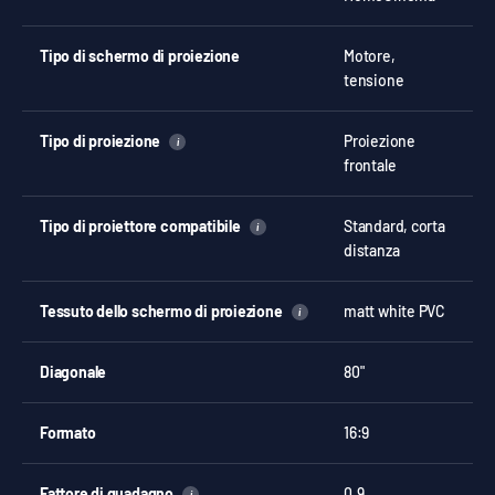
Tipo di schermo di proiezione
Motore,
tensione
Tipo di proiezione
Proiezione
i
frontale
Tipo di proiettore compatibile
Standard, corta
i
distanza
Tessuto dello schermo di proiezione
matt white PVC
i
Diagonale
80"
Formato
16:9
Fattore di guadagno
0.9
i