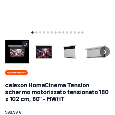
Spedizione gratuita
celexon HomeCinema Tension
schermo motorizzato tensionato 180
x 102 cm, 80" - MWHT
Prezzo scontato
599,99 €