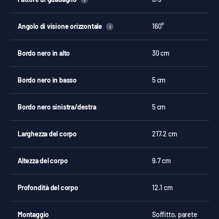
Angolo di visione orizzontale
160°
i
Bordo nero in alto
30 cm
Bordo nero in basso
5 cm
Bordo nero sinistra/destra
5 cm
Larghezza del corpo
217.2 cm
Altezza del corpo
9.7 cm
Profondità del corpo
12.1 cm
Montaggio
Soffitto, parete