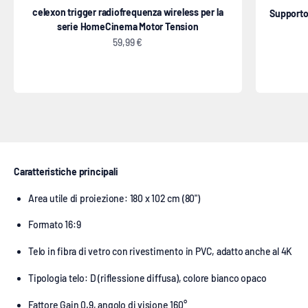
celexon trigger radiofrequenza wireless per la
Supporto 
serie HomeCinema Motor Tension
Prezzo scontato
59,99 €
Schermo motorizzato tensionato
Caratteristiche principali
Area utile di proiezione: 180 x 102 cm (80")
Formato 16:9
Telo in fibra di vetro con rivestimento in PVC, adatto anche al 4K
Tipologia telo: D (riflessione diffusa), colore bianco opaco
Fattore Gain 0.9, angolo di visione 160°