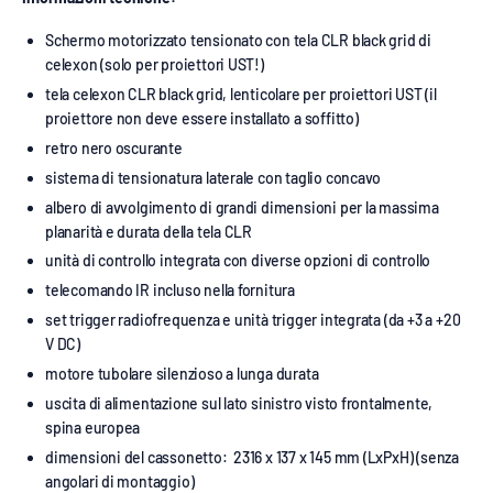
Schermo motorizzato tensionato con tela CLR black grid di
celexon (solo per proiettori UST!)
tela celexon CLR black grid, lenticolare per proiettori UST (il
proiettore non deve essere installato a soffitto)
retro nero oscurante
sistema di tensionatura laterale con taglio concavo
albero di avvolgimento di grandi dimensioni per la massima
planarità e durata della tela CLR
unità di controllo integrata con diverse opzioni di controllo
telecomando IR incluso nella fornitura
set trigger radiofrequenza e unità trigger integrata (da +3 a +20
V DC)
motore tubolare silenzioso a lunga durata
uscita di alimentazione sul lato sinistro visto frontalmente,
spina europea
dimensioni del cassonetto: 2316 x 137 x 145 mm (LxPxH) (senza
angolari di montaggio)