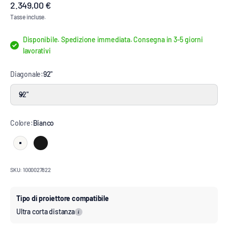
Prezzo scontato
2.349,00 €
Tasse incluse.
Disponibile. Spedizione immediata. Consegna in 3-5 giorni
lavorativi
Diagonale:
92"
92"
Colore:
Bianco
Bianco
Nero
SKU: 1000027822
Tipo di proiettore compatibile
Ultra corta distanza
i