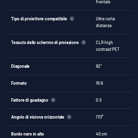
frontale
Tipo di proiettore compatibile
Ultra corta
i
distanza
Tessuto dello schermo di proiezione
CLR high
i
contrast PET
Diagonale
92"
Formato
16:9
Fattore di guadagno
0.5
i
Angolo di visione orizzontale
170°
i
Bordo nero in alto
40 cm