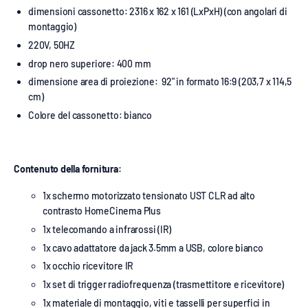
dimensioni cassonetto: 2316 x 162 x 161 (LxPxH) (con angolari di
montaggio)
220V, 50HZ
drop nero superiore: 400 mm
dimensione area di proiezione: 92" in formato 16:9 (203,7 x 114,5
cm)
Colore del cassonetto: bianco
Contenuto della fornitura:
1x schermo motorizzato tensionato UST CLR ad alto
contrasto HomeCinema Plus
1x telecomando a infrarossi (IR)
1x cavo adattatore da jack 3.5mm a USB, colore bianco
1x occhio ricevitore IR
1x set di trigger radiofrequenza (trasmettitore e ricevitore)
1x materiale di montaggio, viti e tasselli per superfici in