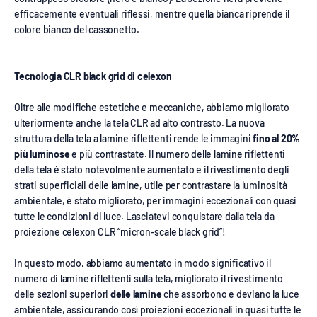
efficacemente eventuali riflessi, mentre quella bianca riprende il
colore bianco del cassonetto.
Tecnologia CLR black grid di celexon
Oltre alle modifiche estetiche e meccaniche, abbiamo migliorato
ulteriormente anche la tela CLR ad alto contrasto. La nuova
struttura della tela a lamine riflettenti rende le immagini
fino al 20%
più luminose
e più contrastate. Il numero delle lamine riflettenti
della tela è stato notevolmente aumentato e il rivestimento degli
strati superficiali delle lamine, utile per contrastare la luminosità
ambientale, è stato migliorato, per immagini eccezionali con quasi
tutte le condizioni di luce. Lasciatevi conquistare dalla tela da
proiezione celexon CLR “micron-scale black grid”!
In questo modo, abbiamo aumentato in modo significativo il
numero di lamine riflettenti sulla tela, migliorato il rivestimento
delle sezioni superiori
delle lamine
che assorbono e deviano la luce
ambientale, assicurando così proiezioni eccezionali in quasi tutte le