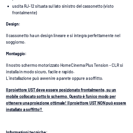
uscita RJ-12 situata sul lato sinistro del cassonetto (visto
frontalmente)
Design:
Il cassonetto ha un design lineare e si integra perfettamente nel
soggiorno.
Montaggio:
Il nostro schermo motorizzato HomeCinema Plus Tension - CLR si
installa in modo sicuro, facile e rapido.
L´installazione può avvenire a parete oppure a soffitto.
Il proiettore UST deve essere posizionato frontalmente, su un
mobile collocato sotto lo schermo. Questo è l'unico modo per
ottenere una proiezione ottimale! Il proiettore UST NON può essere
installato a soffitto!!
Informazioni tecniche: