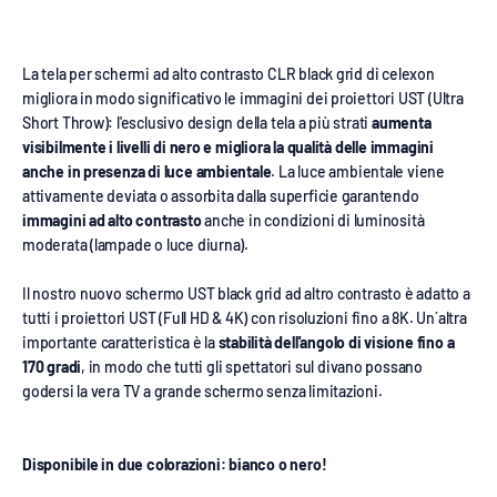
La tela per schermi ad alto contrasto CLR black grid di celexon
migliora in modo significativo le immagini dei proiettori UST (Ultra
Short Throw): l'esclusivo design della tela a più strati
aumenta
visibilmente i livelli di nero e migliora la qualità delle immagini
anche in presenza di luce ambientale
. La luce ambientale viene
attivamente deviata o assorbita dalla superficie garantendo
immagini ad alto contrasto
anche in condizioni di luminosità
moderata (lampade o luce diurna).
Il nostro nuovo schermo UST black grid ad altro contrasto è adatto a
tutti i proiettori UST (Full HD & 4K) con risoluzioni fino a 8K. Un´altra
importante caratteristica è la
stabilità dell'angolo di visione fino a
170 gradi
, in modo che tutti gli spettatori sul divano possano
godersi la vera TV a grande schermo senza limitazioni.
Disponibile in due colorazioni: bianco o nero!