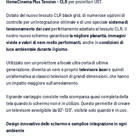
HomeCinema Plus Tension - CLR
per proiettori UST.
Dotato del nuovo tessuto CLR black grid, di numerose opzioni di
controllo per un'integrazione ottimale e di uno speciale
sistema di
tensionamento dei cavi
perfettamente adattato al tessuto CLR, il
nostro nuovo schermo garantisce
la migliore planarità, immagini
vivide e valori di nero molto performanti,
anche in
condizioni di
luce ambientale durante il giorno.
Utilizzato con un proiettore a focale ultra corta di ultima
generazione, diventa un vero e proprio
televisore laser
e quindi
un'alternativa ai classici televisori di grandi dimensioni, che hanno
un impatto maggiore sull´arredamento.
Il grande vantaggio consiste nella scomparsa quasi completa della
tela quando lo schermo non è in utilizzo. Questo permette di creare
un televisore avvolgibile da 92"-120", visibile solo quando è in uso.
Design innovativo dello schermo e semplice integrazione in ogni
ambiente