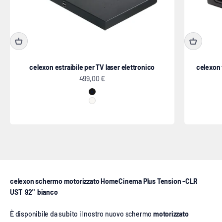
celexon estraibile per TV laser elettronico
celexon
Prezzo scontato
499,00 €
Nero
Bianco
schermo motorizzato Tension - CLR UST
celexon schermo motorizzato HomeCinema Plus Tension -CLR
UST 92" bianco
È disponibile da subito il nostro nuovo schermo
motorizzato