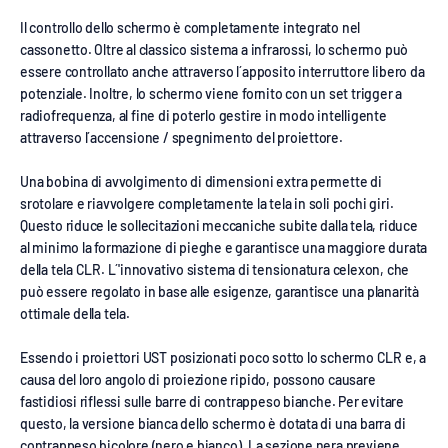
Il controllo dello schermo è completamente integrato nel
cassonetto. Oltre al classico sistema a infrarossi, lo schermo può
essere controllato anche attraverso l´apposito interruttore libero da
potenziale. Inoltre, lo schermo viene fornito con un set trigger a
radiofrequenza, al fine di poterlo gestire in modo intelligente
attraverso l´accensione / spegnimento del proiettore.
Una bobina di avvolgimento di dimensioni extra permette di
srotolare e riavvolgere completamente la tela in soli pochi giri.
Questo riduce le sollecitazioni meccaniche subite dalla tela, riduce
al minimo la formazione di pieghe e garantisce una maggiore durata
della tela CLR. L´'innovativo sistema di tensionatura celexon, che
può essere regolato in base alle esigenze, garantisce una planarità
ottimale della tela.
Essendo i proiettori UST posizionati poco sotto lo schermo CLR e, a
causa del loro angolo di proiezione ripido, possono causare
fastidiosi riflessi sulle barre di contrappeso bianche. Per evitare
questo, la versione bianca dello schermo è dotata di una barra di
contrappeso bicolore (nero e bianco). La sezione nera previene