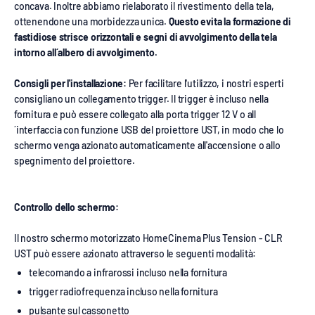
concava. Inoltre abbiamo rielaborato il rivestimento della tela,
ottenendone una morbidezza unica.
Questo evita la formazione di
fastidiose strisce orizzontali e segni di avvolgimento della tela
intorno all´albero di avvolgimento.
Consigli per l'installazione:
Per facilitare l'utilizzo, i nostri esperti
consigliano un collegamento trigger. Il trigger è incluso nella
fornitura e può essere collegato alla porta trigger 12 V o all
´interfaccia con funzione USB del proiettore UST, in modo che lo
schermo venga azionato automaticamente all'accensione o allo
spegnimento del proiettore.
Controllo dello schermo:
Il nostro schermo motorizzato HomeCinema Plus Tension - CLR
UST può essere azionato attraverso le seguenti modalità:
telecomando a infrarossi incluso nella fornitura
trigger radiofrequenza incluso nella fornitura
pulsante sul cassonetto