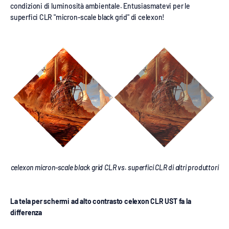
condizioni di luminosità ambientale. Entusiasmatevi per le
superfici CLR "micron-scale black grid" di celexon!
celexon micron-scale black grid CLR vs. superfici CLR di altri produttori
La tela per schermi ad alto contrasto celexon CLR UST fa la
differenza