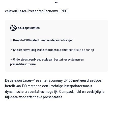
Naar artikel 1
Naar artikel 2
celexon Laser-Presenter Economy LP100
Focus op functies
✓ Bereik tot 100 meter tussen zender en ontvanger
✓ Snel en eenvoudig wisselen tussen dia's met één druk op de knop
✓ Ondersteunt een breed scala aan besturingssystemen en
presentatiesoftware
De celexon Laser-Presenter Economy LP100 met een draadloos
bereik van 100 meter en een krachtige laserpointer maakt
dynamische presentaties mogelijk. Compact, licht en veelzijdig is
hij ideaal voor effectieve presentaties.