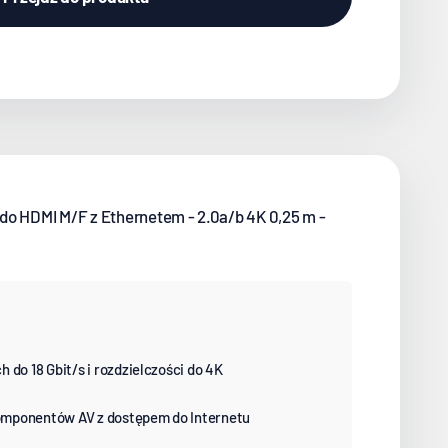
do HDMI M/F z Ethernetem - 2.0a/b 4K 0,25 m -
 do 18 Gbit/s i rozdzielczości do 4K
omponentów AV z dostępem do Internetu