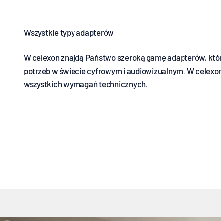
W celexon znajdą Państwo szeroką gamę adapterów, któ
potrzeb w świecie cyfrowym i audiowizualnym. W celexon
wszystkich wymagań technicznych.
Adapter HDMI