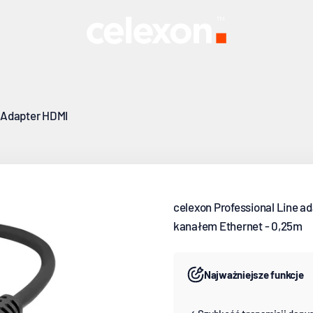
zenie o wysokiej rozdzielczości pomiędzy Państwa urządzeniami
celexon Europe GmbH
Adapter HDMI
celexon Professional Line a
kanałem Ethernet - 0,25m
Najważniejsze funkcje