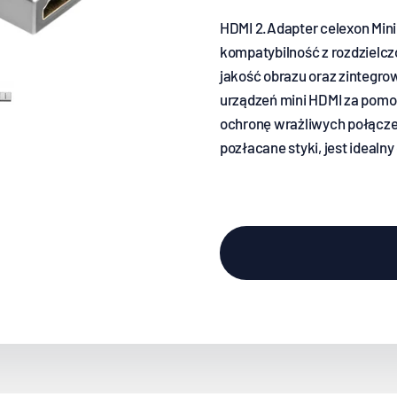
HDMI 2.Adapter celexon Mini
kompatybilność z rozdzielc
jakość obrazu oraz zintegro
urządzeń mini HDMI za pomo
ochronę wrażliwych połącze
pozłacane styki, jest idealny