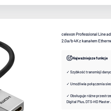
celexon Professional Line a
2.0a/b 4K z kanałem Ethern
Najważniejsze funkcje
✓ Szybkość transmisji danych
✓ Umożliwia połączenia sie
✓ Obsługuje różne przestrze
Digital Plus, DTS-HD Maste