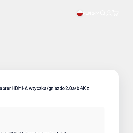
.
PLN zł
Wyszukiwanie o
Proszę otwor
Otwarty k
dapter HDMI-A wtyczka/gniazdo 2.0a/b 4K z