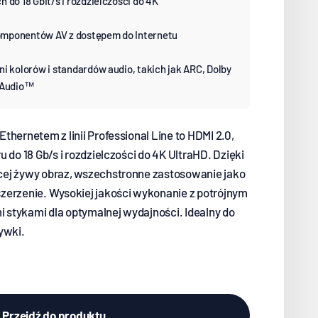
 do 18 Gbit/s i rozdzielczości do 4K
omponentów AV z dostępem do Internetu
i kolorów i standardów audio, takich jak ARC, Dolby
r Audio™
thernetem z linii Professional Line to HDMI 2.0,
 do 18 Gb/s i rozdzielczości do 4K UltraHD. Dzięki
cej żywy obraz, wszechstronne zastosowanie jako
zerzenie. Wysokiej jakości wykonanie z potrójnym
stykami dla optymalnej wydajności. Idealny do
ywki.
Przejdź do produktu