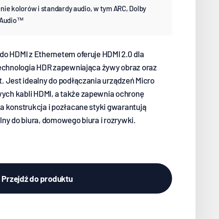
nie kolorów i standardy audio, w tym ARC, Dolby
r Audio™
do HDMI z Ethernetem oferuje HDMI 2.0 dla
technologia HDR zapewniająca żywy obraz oraz
. Jest idealny do podłączania urządzeń Micro
ch kabli HDMI, a także zapewnia ochronę
a konstrukcja i pozłacane styki gwarantują
ny do biura, domowego biura i rozrywki.
Przejdź do produktu