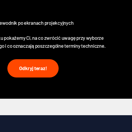
ewodnik po ekranach projekcyjnych
u pokażemy Ci, na co zwrócić uwagę przy wyborze
go i co oznaczają poszczególne terminy techniczne.
Odkryj teraz!