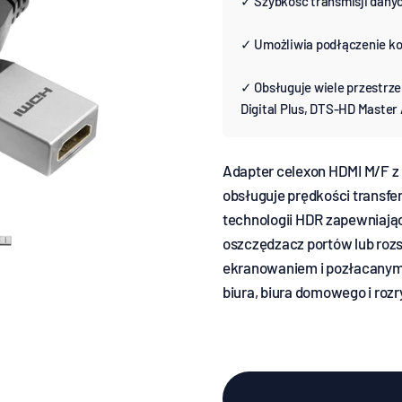
✓ Szybkość transmisji danych
✓ Umożliwia podłączenie k
✓ Obsługuje wiele przestrzen
Digital Plus, DTS-HD Maste
Adapter celexon HDMI M/F z E
obsługuje prędkości transferu
technologii HDR zapewniają
oszczędzacz portów lub rozs
ekranowaniem i pozłacanymi 
biura, biura domowego i rozr