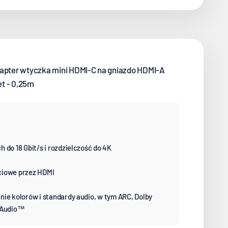
dapter wtyczka mini HDMI-C na gniazdo HDMI-A
et - 0,25m
 do 18 Gbit/s i rozdzielczość do 4K
ciowe przez HDMI
nie kolorów i standardy audio, w tym ARC, Dolby
r Audio™