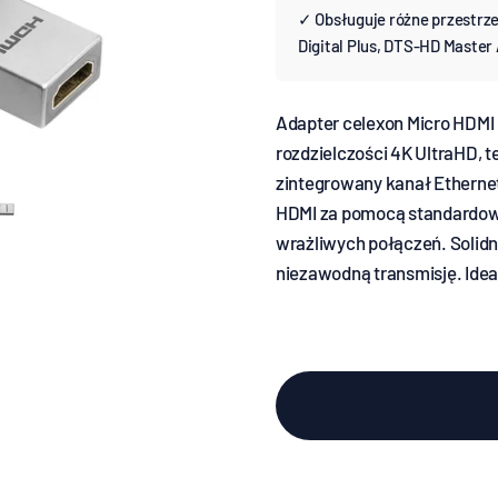
✓ Obsługuje różne przestrze
Digital Plus, DTS-HD Maste
Adapter celexon Micro HDMI 
rozdzielczości 4K UltraHD, 
zintegrowany kanał Ethernet
HDMI za pomocą standardowy
wrażliwych połączeń. Solidn
niezawodną transmisję. Ideal