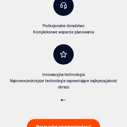
Profesjonalne doradztwo
Kompleksowe wsparcie planowania
Innowacyjna technologia
Najnowocześniejsze technologie zapewniające najlepszą jakość
obrazu
Proszę przejść do elementu 1
Proszę przejść do elementu 2
Proszę przejść do elementu 3
Proszę pytać niezobowiązująco!