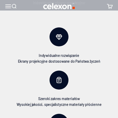
Proszę przejść do treści
↵
↵
↵
Skip to content
Skip to footer
Open Accessibility Widget
celexon Europe GmbH
Otworzyć menu nawigacji
Wyszukiwanie otwarte
Otwart
Indywidualne rozwiązanie
Ekrany projekcyjne dostosowane do Państwa życzeń
Szeroki zakres materiałów
Wysokiej jakości, specjalistyczne materiały płócienne