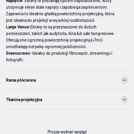
Napięcie:
Ekrany te posiadają system napinania linki, który
utrzymuje ekran stale napięty i zapobiega zagnieceniom.
Zapewnia to idealnie gładką powierzchnię projekcyjną, która
jest idealna do projekcji w wysokiej rozdzielczości.
Large Venue:
Ekrany te są przeznaczone do dużych
pomieszczeń, takich jak audytoria, kina lub sale kongresowe.
Oferują one ogromną powierzchnię projekcyjną (>7m) i
umożliwiają rozrywkę ogromnej publiczności.
Greenscreen:
Idealny do produkcji filmowych, streamingu i
fotografii.
Rama płócienna
Tkanina projekcyjna
Proszę wybrać wygląd