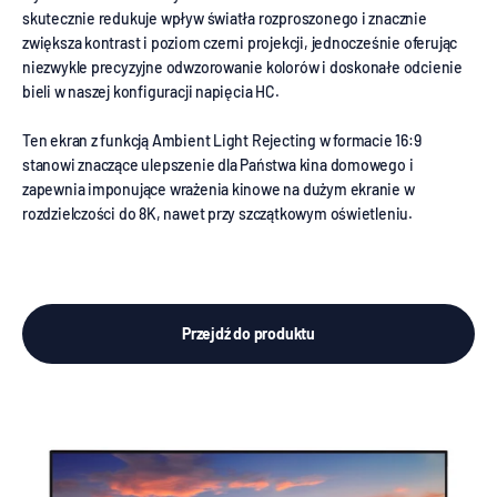
skutecznie redukuje wpływ światła rozproszonego i znacznie
zwiększa kontrast i poziom czerni projekcji, jednocześnie oferując
niezwykle precyzyjne odwzorowanie kolorów i doskonałe odcienie
bieli w naszej konfiguracji napięcia HC.
Ten ekran z funkcją Ambient Light Rejecting w formacie 16:9
stanowi znaczące ulepszenie dla Państwa kina domowego i
zapewnia imponujące wrażenia kinowe na dużym ekranie w
rozdzielczości do 8K, nawet przy szczątkowym oświetleniu.
Przejdź do produktu