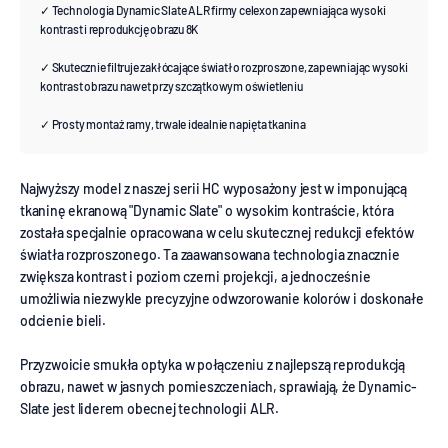
✓ Technologia Dynamic Slate ALR firmy celexon zapewniająca wysoki
kontrast i reprodukcję obrazu 8K
✓ Skutecznie filtruje zakłócające światło rozproszone, zapewniając wysoki
kontrast obrazu nawet przy szczątkowym oświetleniu
✓ Prosty montaż ramy, trwale idealnie napięta tkanina
Najwyższy model z naszej serii HC wyposażony jest w imponującą
tkaninę ekranową "Dynamic Slate" o wysokim kontraście, która
została specjalnie opracowana w celu skutecznej redukcji efektów
światła rozproszonego. Ta zaawansowana technologia znacznie
zwiększa kontrast i poziom czerni projekcji, a jednocześnie
umożliwia niezwykle precyzyjne odwzorowanie kolorów i doskonałe
odcienie bieli.
Przyzwoicie smukła optyka w połączeniu z najlepszą reprodukcją
obrazu, nawet w jasnych pomieszczeniach, sprawiają, że Dynamic-
Slate jest liderem obecnej technologii ALR.