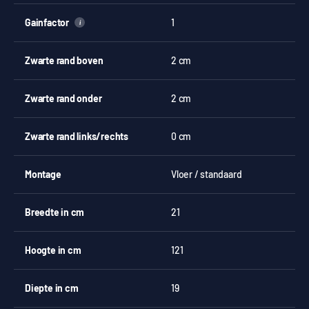
Gainfactor
1
i
Zwarte rand boven
2 cm
Zwarte rand onder
2 cm
Zwarte rand links/rechts
0 cm
Montage
Vloer / standaard
Breedte in cm
21
Hoogte in cm
121
Diepte in cm
19