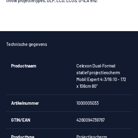
throw projectietypes, DLP, LCD, LCOS, D-ILA enz.
Technische gegevens
Productnaam
Celexon Dual-Format
statief projectiescherm
Mobil Expert 4:3/16:10 - 172
x 108cm 80"
Artikelnummer
1000005033
GTIN/EAN
4260094739767
Producttype
Projectiescherm