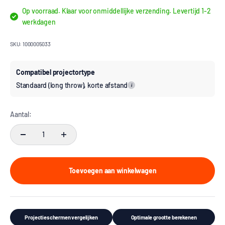
Op voorraad. Klaar voor onmiddellijke verzending. Levertijd 1-2
werkdagen
SKU: 1000005033
Compatibel projectortype
Standaard (long throw), korte afstand
i
Aantal:
Toevoegen aan winkelwagen
Projectieschermen vergelijken
Optimale grootte berekenen