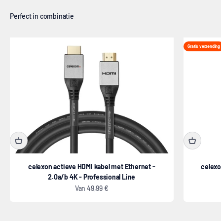
Gratis verzending
celexon actieve HDMI kabel met Ethernet -
celex
2.0a/b 4K - Professional Line
Aanbiedingsprijs
Van
49,99 €
Dual-Format statief projectiescherm