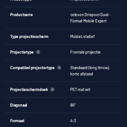
Productserie
celexon Driepoot Dual-
Format Mobile Expert
Type projectiescherm
Mobiel, statief
Projectietype
Frontale projectie
i
Compatibel projectortype
Standaard (long throw),
i
korte afstand
Projectieschermdoek
PET mat wit
i
Diagonaal
80"
Formaat
4:3