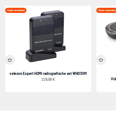
Gratis verzending
Gratis verzending
celexon Expert HDMI radiografische set WHD30M
Vi
Aanbiedingsprijs
229,99 €
Professional elektrisch in hoogte verstelbare displaywagen