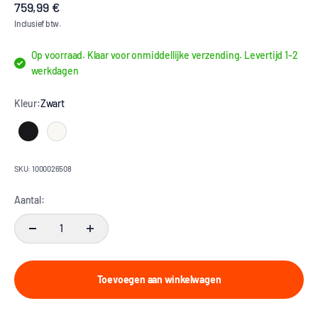
Aanbiedingsprijs
759,99 €
Inclusief btw.
Op voorraad. Klaar voor onmiddellijke verzending. Levertijd 1-2
werkdagen
Kleur:
Zwart
Zwart
Wit
SKU: 1000026508
Aantal:
Toevoegen aan winkelwagen