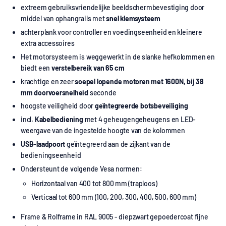
extreem gebruiksvriendelijke beeldschermbevestiging door
middel van ophangrails met
snel klemsysteem
achterplank voor controller en voedingseenheid en kleinere
extra accessoires
Het motorsysteem is weggewerkt in de slanke hefkolommen en
biedt een
verstelbereik van 65 cm
krachtige en zeer
soepel lopende motoren met 1600N, bij 38
mm doorvoersnelheid
seconde
hoogste veiligheid door
geïntegreerde botsbeveiliging
incl.
Kabelbediening
met 4 geheugengeheugens en LED-
weergave van de ingestelde hoogte van de kolommen
USB-laadpoort
geïntegreerd aan de zijkant van de
bedieningseenheid
Ondersteunt de volgende Vesa normen:
Horizontaal van 400 tot 800 mm (traploos)
Verticaal tot 600 mm (100, 200, 300, 400, 500, 600 mm)
Frame & Rolframe in RAL 9005 - diepzwart gepoedercoat fijne