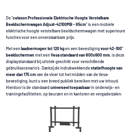
De "
celexon Professionele Elektrische Hoogte Verstelbare
Beeldschermwagen Adjust-42100M
B
- 65cm
" is een mobiele
elektrische hoogte verstelbare beeldschermwagen met superieure
functies voor een onverslaanbare prijs.
Met een
laadvermogen tot 120 kg
en een bevestiging
voor 42-100"
beeldschermen
met een
Vesa standaard van 800x600 mm
, is deze
displaystandaard bij uitstek geschikt voor verschillende
gebruiksscenario's. Dankzij de indrukwekkende
statiefhoogte van
meer dan 175 cm
van de vloer tot het midden van de Vesa-
bevestiging, kunt u een breed publiek bereiken met uw inhoud.
Hierdoor is de standaard
universeel toepasbaar
in onderwijs- en
trainingsfaciliteiten, op beurzen en in kantoren en vergaderzalen.