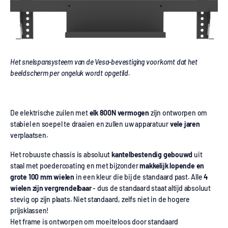
Het snelspansysteem van de Vesa-bevestiging voorkomt dat het
beeldscherm per ongeluk wordt opgetild.
De elektrische zuilen met
elk 800N vermogen
zijn ontworpen om
stabiel en soepel te draaien en zullen uw apparatuur
vele jaren
verplaatsen.
Het robuuste chassis is absoluut
kantelbestendig
gebouwd
uit
staal met poedercoating en met bijzonder
makkelijk lopende en
grote 100 mm wielen
in een kleur die bij de standaard past. Alle
4
wielen zijn vergrendelbaar
- dus de standaard staat altijd absoluut
stevig op zijn plaats. Niet standaard, zelfs niet in de hogere
prijsklassen!
Het frame is ontworpen om moeiteloos door standaard