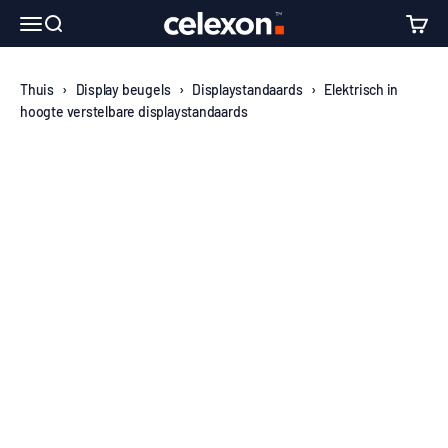
Naar inhoud
↵
↵
↵
↵
Skip to content
Skip to menu
Skip to footer
Open Accessibility Widget
celexon Europe GmbH
Navigatiemenu openen
Zoeken openen
Winke
Thuis
›
Display beugels
›
Displaystandaards
›
Elektrisch in
hoogte verstelbare displaystandaards