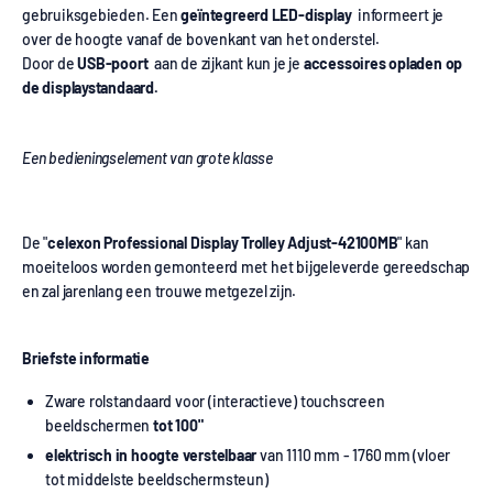
gebruiksgebieden. Een
geïntegreerd LED-display
informeert je
over de hoogte vanaf de bovenkant van het onderstel.
Door de
USB-poort
aan de zijkant kun je je
accessoires opladen op
de displaystandaard.
Een bedieningselement van grote klasse
De "
celexon Professional Display Trolley Adjust-42100M
B
" kan
moeiteloos worden gemonteerd met het bijgeleverde gereedschap
en zal jarenlang een trouwe metgezel zijn.
Briefste informatie
Zware rolstandaard voor (interactieve) touchscreen
beeldschermen
tot 100"
elektrisch in hoogte verstelbaar
van 1110 mm - 1760 mm (vloer
tot middelste beeldschermsteun)