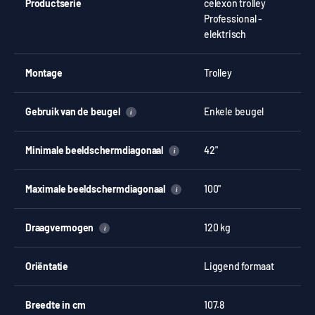
Productserie
celexon trolley
Professional -
elektrisch
Montage
Trolley
Gebruik van de beugel
Enkele beugel
i
Minimale beeldschermdiagonaal
42"
i
Maximale beeldschermdiagonaal
100"
i
Draagvermogen
120 kg
i
Oriëntatie
Liggend formaat
Breedte in cm
107.8