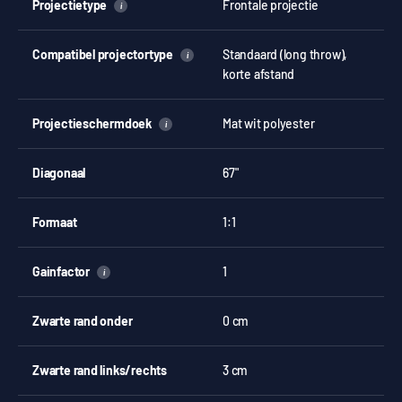
Projectietype
Frontale projectie
i
Compatibel projectortype
Standaard (long throw),
i
korte afstand
Projectieschermdoek
Mat wit polyester
i
Diagonaal
67"
Formaat
1:1
Gainfactor
1
i
Zwarte rand onder
0 cm
Zwarte rand links/rechts
3 cm