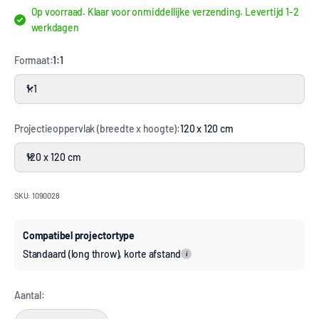
Op voorraad. Klaar voor onmiddellijke verzending. Levertijd 1-2
werkdagen
Formaat:
1:1
1:1
Projectieoppervlak (breedte x hoogte):
120 x 120 cm
120 x 120 cm
SKU: 1090028
Compatibel projectortype
Standaard (long throw), korte afstand
i
Aantal: