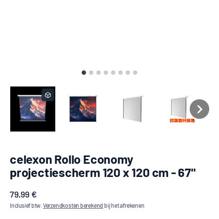
celexon Rollo Economy
projectiescherm 120 x 120 cm - 67"
Aanbiedingsprijs
79,99 €
Inclusief btw.
Verzendkosten berekend
bij het afrekenen