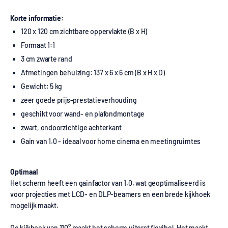
Korte informatie:
120 x 120 cm zichtbare oppervlakte (B x H)
Formaat 1:1
3 cm zwarte rand
Afmetingen behuizing: 137 x 6 x 6 cm (B x H x D)
Gewicht: 5 kg
zeer goede prijs-prestatieverhouding
geschikt voor wand- en plafondmontage
zwart, ondoorzichtige achterkant
Gain van 1.0 - ideaal voor home cinema en meetingruimtes
Optimaal
Het scherm heeft een gainfactor van 1,0, wat geoptimaliseerd is
voor projecties met LCD- en DLP-beamers en een brede kijkhoek
mogelijk maakt.
De kijkhoek van 110° maakt het scherm uiterst flexibel. Het maakt