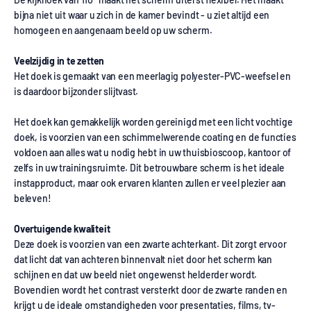
bijna niet uit waar u zich in de kamer bevindt - u ziet altijd een
homogeen en aangenaam beeld op uw scherm.
Veelzijdig in te zetten
Het doek is gemaakt van een meerlagig polyester-PVC-weefsel en
is daardoor bijzonder slijtvast.
Het doek kan gemakkelijk worden gereinigd met een licht vochtige
doek, is voorzien van een schimmelwerende coating en de functies
voldoen aan alles wat u nodig hebt in uw thuisbioscoop, kantoor of
zelfs in uw trainingsruimte. Dit betrouwbare scherm is het ideale
instapproduct, maar ook ervaren klanten zullen er veel plezier aan
beleven!
Overtuigende kwaliteit
Deze doek is voorzien van een zwarte achterkant. Dit zorgt ervoor
dat licht dat van achteren binnenvalt niet door het scherm kan
schijnen en dat uw beeld niet ongewenst helderder wordt.
Bovendien wordt het contrast versterkt door de zwarte randen en
krijgt u de ideale omstandigheden voor presentaties, films, tv-