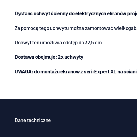
Dystans uchwyt ścienny do elektrycznych ekranów proje
Za pomocą tego uchwytu można zamontować wielkogabaryt
Uchwyt ten umożliwia odstęp do 32,5 cm
Dostawa obejmuje: 2x uchwyty
UWAGA: do montażu ekranów z serii Expert XL na ścianie
Dane techniczne