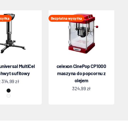
ysyłka
Bezpłatna wysyłka
universal MultiCel
celexon CinePop CP1000
chwyt sufitowy
maszyna do popcornu z
olejem
Oferta
z 314,99 zł
Oferta
324,99 zł
Czarny
Biały