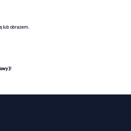
ą lub obrazem.
tawy)!