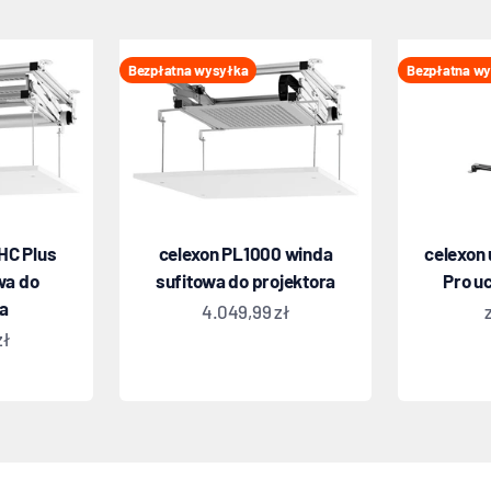
Bezpłatna wysyłka
Bezpłatna w
HC Plus
celexon PL1000 winda
celexon 
wa do
sufitowa do projektora
Pro u
ra
Oferta
4.049,99 zł
zł