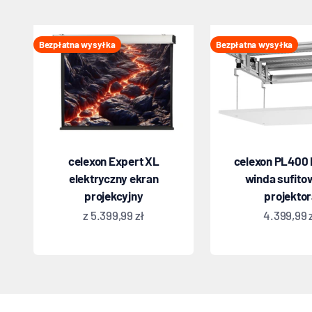
Bezpłatna wysyłka
Bezpłatna wysyłka
celexon Expert XL
celexon PL400 
elektryczny ekran
winda sufito
projekcyjny
projekto
Oferta
Oferta
z 5.399,99 zł
4.399,99 