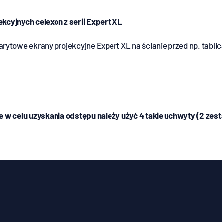
kcyjnych celexon z serii
Expert XL
owe ekrany projekcyjne Expert XL na ścianie przed np. tablic
 w celu uzyskania odstępu należy użyć 4 takie uchwyty (2 zes