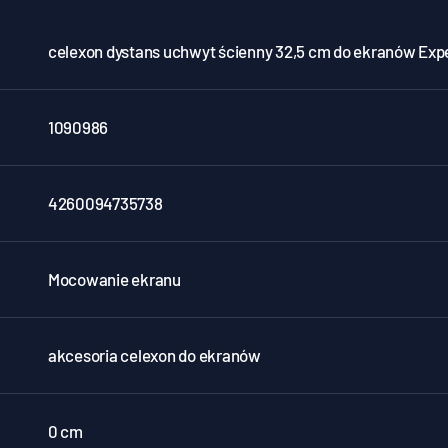
celexon dystans uchwyt ścienny 32,5 cm do ekranów Exp
1090986
4260094735738
Mocowanie ekranu
akcesoria celexon do ekranów
0 cm