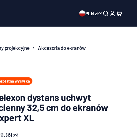
PLN zł
Wyszukiwanie o
Proszę otwor
Otwarty k
y projekcyjne
›
Akcesoria do ekranów
ezpłatna wysyłka
elexon dystans uchwyt
cienny 32,5 cm do ekranów
xpert XL
erta
9,99 zł