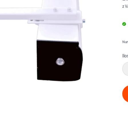
z 
Num
Ilo