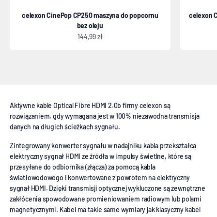
celexon CinePop CP250 maszyna do popcornu
celexon 
bez oleju
Oferta
144,99 zł
UHD Fibre Aktywny kabel
Aktywne kable Optical Fibre HDMI 2.0b firmy celexon są
rozwiązaniem, gdy wymagana jest w 100% niezawodna transmisja
danych na długich ścieżkach sygnału.
Zintegrowany konwerter sygnału w nadajniku kabla przekształca
elektryczny sygnał HDMI ze źródła w impulsy świetlne, które są
przesyłane do odbiornika (złącza) za pomocą kabla
światłowodowego i konwertowane z powrotem na elektryczny
sygnał HDMI. Dzięki transmisji optycznej wykluczone są zewnętrzne
zakłócenia spowodowane promieniowaniem radiowym lub polami
magnetycznymi. Kabel ma takie same wymiary jak klasyczny kabel