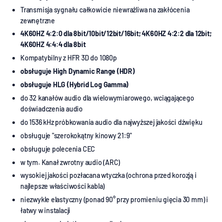
Transmisja sygnału całkowicie niewrażliwa na zakłócenia
zewnętrzne
4K60HZ 4:2:0 dla 8bit/10bit/12bit/16bit; 4K60HZ 4:2:2 dla 12bit;
4K60HZ 4:4:4 dla 8bit
Kompatybilny z HFR 3D do 1080p
obsługuje High Dynamic Range (HDR)
obsługuje HLG (Hybrid Log Gamma)
do 32 kanałów audio dla wielowymiarowego, wciągającego
doświadczenia audio
do 1536 kHz próbkowania audio dla najwyższej jakości dźwięku
obsługuje "szerokokątny kinowy 21:9"
obsługuje polecenia CEC
w tym. Kanał zwrotny audio (ARC)
wysokiej jakości pozłacana wtyczka (ochrona przed korozją i
najlepsze właściwości kabla)
niezwykle elastyczny (ponad 90° przy promieniu gięcia 30 mm) i
łatwy w instalacji