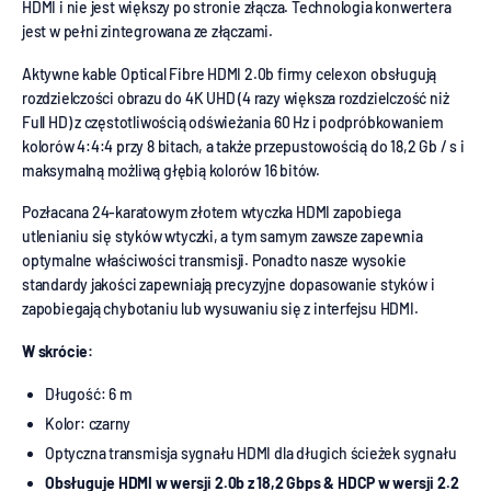
HDMI i nie jest większy po stronie złącza. Technologia konwertera
jest w pełni zintegrowana ze złączami.
Aktywne kable Optical Fibre HDMI 2.0b firmy celexon obsługują
rozdzielczości obrazu do 4K UHD (4 razy większa rozdzielczość niż
Full HD) z częstotliwością odświeżania 60 Hz i podpróbkowaniem
kolorów 4:4:4 przy 8 bitach, a także przepustowością do 18,2 Gb / s i
maksymalną możliwą głębią kolorów 16 bitów.
Pozłacana 24-karatowym złotem wtyczka HDMI zapobiega
utlenianiu się styków wtyczki, a tym samym zawsze zapewnia
optymalne właściwości transmisji. Ponadto nasze wysokie
standardy jakości zapewniają precyzyjne dopasowanie styków i
zapobiegają chybotaniu lub wysuwaniu się z interfejsu HDMI.
W skrócie:
Długość: 6 m
Kolor: czarny
Optyczna transmisja sygnału HDMI dla długich ścieżek sygnału
Obsługuje HDMI w wersji 2.0b z 18,2 Gbps & HDCP w wersji 2.2