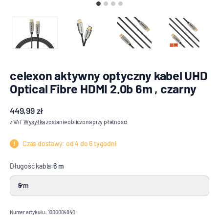
celexon aktywny optyczny kabel UHD
Optical Fibre HDMI 2.0b 6m , czarny
Oferta
449,99 zł
z VAT
Wysyłka
zostanie obliczona przy płatności
Czas dostawy: od 4 do 6 tygodni
Długość kabla:
6 m
6 m
Numer artykułu: 1000004840