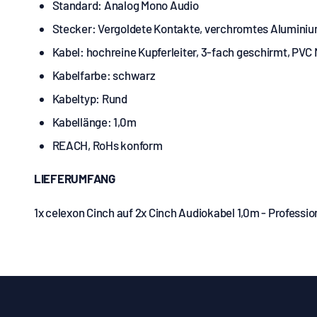
Standard: Analog Mono Audio
Stecker: Vergoldete Kontakte, verchromtes Aluminiu
Kabel: hochreine Kupferleiter, 3-fach geschirmt, PVC 
Kabelfarbe: schwarz
Kabeltyp: Rund
Kabellänge:
1,0m
REACH, RoHs konform
LIEFERUMFANG
1x celexon Cinch auf 2x Cinch Audiokabel 1,0m - Professio