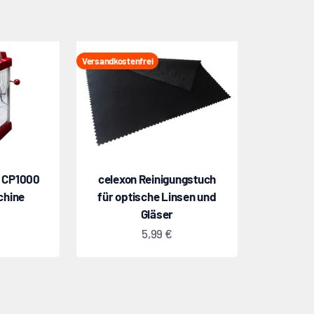
Versandkostenfrei
p CP1000
celexon Reinigungstuch
chine
für optische Linsen und
Gläser
t
Angebot
5,99 €