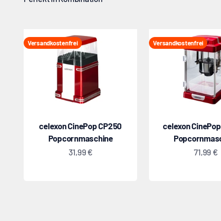
Versandkostenfrei
Versandkostenfrei
celexon CinePop CP250
celexon CinePo
Popcornmaschine
Popcornmas
Angebot
Angebo
31,99 €
71,99 €