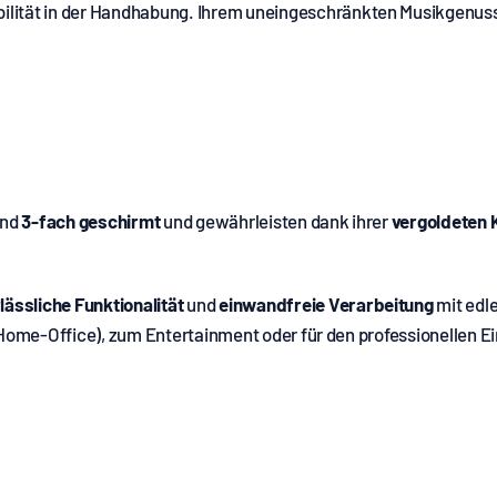
bilität in der Handhabung. Ihrem uneingeschränkten Musikgenuss
ind
3-fach geschirmt
und gewährleisten dank ihrer
vergoldeten 
lässliche Funktionalität
und
einwandfreie Verarbeitung
mit edl
(Home-Office), zum Entertainment oder für den professionellen Ei