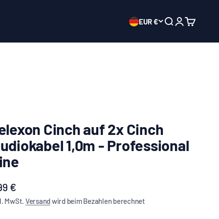
EUR €
Suche öffnen
Mein Konto ö
Warenkor
elexon Cinch auf 2x Cinch
udiokabel 1,0m - Professional
ine
ngebot
99 €
l. MwSt.
Versand
wird beim Bezahlen berechnet