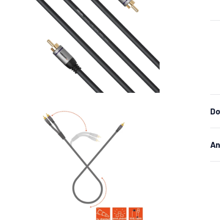
Do
An