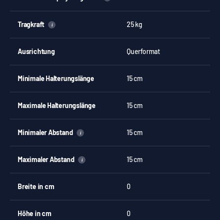
Tragkraft
25 kg
i
Ausrichtung
Querformat
Minimale Halterungslänge
15 cm
Maximale Halterungslänge
15 cm
Minimaler Abstand
15 cm
i
Maximaler Abstand
15 cm
i
Breite in cm
0
Höhe in cm
0