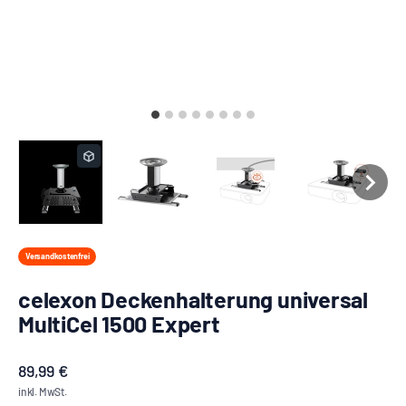
Versandkostenfrei
celexon Deckenhalterung universal
MultiCel 1500 Expert
Angebot
89,99 €
inkl. MwSt.