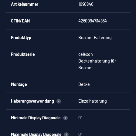
Artikelnummer
1090840
GTIN/EAN
4260094734854
Produkttyp
Beamer Halterung
Produktserie
celexon
Deckenhalterung für
Beamer
Montage
Decke
Halterungsverwendung
Einzelhalterung
i
Minimale Display Diagonale
0"
i
Maximale Display Diagonale
0"
i