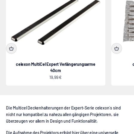
celexon MultiCel Expert Verlängerungsarme
40cm
Angebot
19,99 €
Die Multicel Deckenhalterungen der Expert-Serie celexon´s sind
nicht nur kompatibel zu nahezu allen gängigen Projektoren, sie
überzeugen vor allem in Design und Funktionalität.
Die Aufnahme des Projektors erfolgt hier über eine universelle