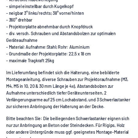
- simpel einstellbar durch Kugelkopf
- neigbar 3° links/rechts; 38° vorne/hinten
- 360° drehbar
- Projektorplatte abnehmbar durch Knopfdruck
- div. versch. Schrauben und Abstandsbolzen zur optimalen
Geräteaufnahme
- Material: Aufnahme:Stahl; Rohr: Aluminium
- Grundmaße der Projektorplatte: 22,5 x 18 cm
- maximale Tragkraft 25kg
Im Lieferumfang befindet sich die Halterung, eine bebilderte
Montageanleitung, diverse Schrauben zur Projektoraufnahme (M3,
M4, M5 in 10, 20 & 30 mm Länge je 4x), Abstandsbolzen zur
Aufnahme unterschiedlich tiefer Geräteunterseiten, 2
Verlängerungsarme auf 25 cm Lochabstand, und 3 Schwerlastanker
zur sicheren Anbringung der Halterung an der Decke.
Bitte beachten Sie: Die beiliegenden Schwerlastanker eignen sich
nur zur Anbringung an Beton oder Steindecken. Für Rigips, Holz
oder andere Untergründe muss ggf. geeignetes Montage-Material