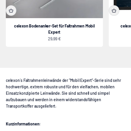
celexon Bodenanker-Set für Faltrahmen Mobil
celex
Expert
Angebot
29,99 €
Faltrahmenleinwand
celexon´s Faltrahmenleinwände der "Mobil Expert"-Serie sind sehr
hochwertige, extrem robuste und für den vielfachen, mobilen
Einsatz konzipierte Leinwände. Sie sind schnell und simpel
aufzubauen und werden in einem widerstandsfähigen
Transportkoffer ausgeliefert.
Kurzinformationen: