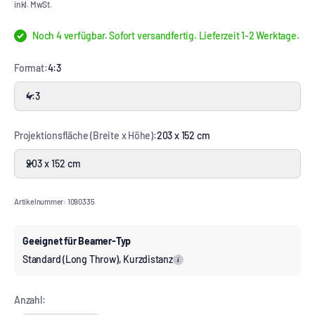
inkl. MwSt.
Noch 4 verfügbar. Sofort versandfertig. Lieferzeit 1-2 Werktage.
Format:
4:3
4:3
Projektionsfläche (Breite x Höhe):
203 x 152 cm
203 x 152 cm
Artikelnummer: 1090335
Geeignet für Beamer-Typ
Standard (Long Throw), Kurzdistanz
i
Anzahl: