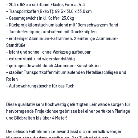
- 203 x 152cm sichtbare Fläche, Format 4:3
- Transportkoffer (BxHxT): 89,5 x 31,0 x 33,0 cm
- Gesamtgewicht inkl. Koffer: 25,0kg
- Rückprojektionstuch umlaufend mit 10cm schwarzem Rand
- Tuchbefestigung: umlaufend mit Druckknöpfen
- einteiliger Aluminium-Faltrahmen, 2 einteilige Aluminium-
Standfüße
- leicht und schnell ohne Werkzeug aufbaubar
- extrem stabil und widerstandsfähig
- geringes Gewicht durch Aluminium-Konstruktion
- stabiler Transportkoffer mit umlaufenden Metallbeschlägen und
Rollen
- Aufbewahrungstasche für das Tuch
Diese qualitativ sehr hochwertig gefertigten Leinwände sorgen für
hervorragende Projektionsergebnisse bei einer perfekten Planlage
und Bildbreiten bis über 4 Meter!
Die celexon Faltrahmen Leinwand lässt sich innerhalb weniger