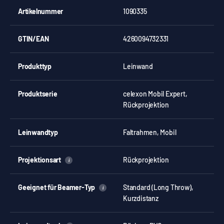
Artikelnummer
1090335
GTIN/EAN
4260094732331
Produkttyp
Leinwand
Produktserie
celexon Mobil Expert,
Rückprojektion
Leinwandtyp
Faltrahmen, Mobil
Projektionsart
Rückprojektion
i
Geeignet für Beamer-Typ
Standard (Long Throw),
i
Kurzdistanz