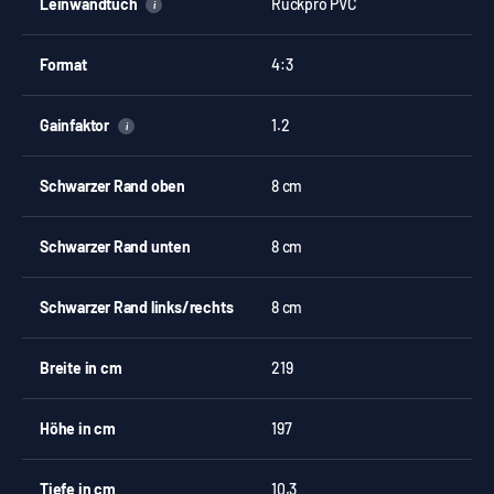
Leinwandtuch
Rückpro PVC
i
Format
4:3
Gainfaktor
1.2
i
Schwarzer Rand oben
8 cm
Schwarzer Rand unten
8 cm
Schwarzer Rand links/rechts
8 cm
Breite in cm
219
Höhe in cm
197
Tiefe in cm
10.3