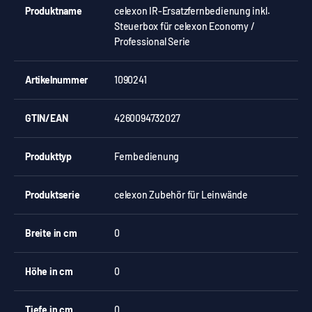
Produktname
celexon IR-Ersatzfernbedienung inkl.
Steuerbox für celexon Economy /
Professional Serie
Artikelnummer
1090241
GTIN/EAN
4260094732027
Produkttyp
Fernbedienung
Produktserie
celexon Zubehör für Leinwände
Breite in cm
0
Höhe in cm
0
Tiefe in cm
0