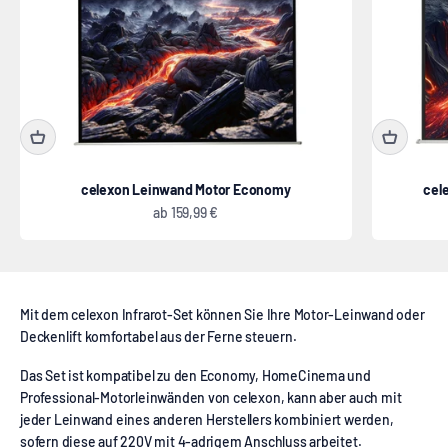
celexon Leinwand Motor Economy
cel
Angebot
ab
159,99 €
Mit dem celexon Infrarot-Set können Sie Ihre Motor-Leinwand oder
Deckenlift komfortabel aus der Ferne steuern.
Das Set ist kompatibel zu den Economy, HomeCinema und
Professional-Motorleinwänden von celexon, kann aber auch mit
jeder Leinwand eines anderen Herstellers kombiniert werden,
sofern diese auf 220V mit 4-adrigem Anschluss arbeitet.