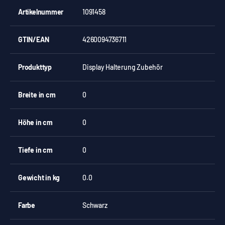
Artikelnummer
1091458
GTIN/EAN
4260094736711
Produkttyp
Display Halterung Zubehör
Breite in cm
0
Höhe in cm
0
Tiefe in cm
0
Gewicht in kg
0.0
Farbe
Schwarz