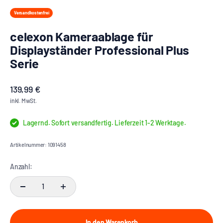
Versandkostenfrei
celexon Kameraablage für
Displayständer Professional Plus
Serie
Angebot
139,99 €
inkl. MwSt.
Lagernd. Sofort versandfertig. Lieferzeit 1-2 Werktage.
Artikelnummer: 1091458
Anzahl:
In den Warenkorb