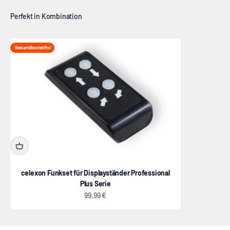
Versandkostenfrei
celexon Funkset für Displayständer Professional
Plus Serie
Angebot
99,99 €