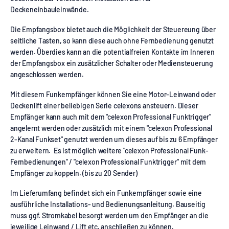
Deckeneinbauleinwände.
Die Empfangsbox bietet auch die Möglichkeit der Steuereung über
seitliche Tasten, so kann diese auch ohne Fernbedienung genutzt
werden. Überdies kann an die potentialfreien Kontakte im Inneren
der Empfangsbox ein zusätzlicher Schalter oder Mediensteuerung
angeschlossen werden.
Mit diesem Funkempfänger können Sie eine Motor-Leinwand oder
Deckenlift einer beliebigen Serie celexons ansteuern. Dieser
Empfänger kann auch mit dem "celexon Professional Funktrigger"
angelernt werden oder zusätzlich mit einem "celexon Professional
2-Kanal Funkset" genutzt werden um dieses auf bis zu 6 Empfänger
zu erweitern. Es ist möglich weitere "celexon Professional Funk-
Fernbedienungen" / "celexon Professional Funktrigger" mit dem
Empfänger zu koppeln. (bis zu 20 Sender)
Im Lieferumfang befindet sich ein Funkempfänger sowie eine
ausführliche Installations- und Bedienungsanleitung. Bauseitig
muss ggf. Stromkabel besorgt werden um den Empfänger an die
jeweilige Leinwand / Lift etc. anschließen zu können.