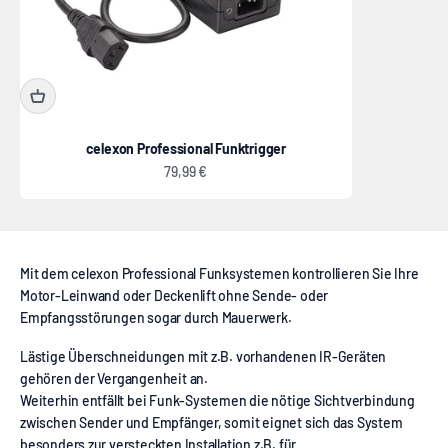
celexon Professional Funktrigger
Angebot
79,99 €
Mit dem celexon Professional Funksystemen kontrollieren Sie Ihre
Motor-Leinwand oder Deckenlift ohne Sende- oder
Empfangsstörungen sogar durch Mauerwerk.
Lästige Überschneidungen mit z.B. vorhandenen IR-Geräten
gehören der Vergangenheit an.
Weiterhin entfällt bei Funk-Systemen die nötige Sichtverbindung
zwischen Sender und Empfänger, somit eignet sich das System
besonders zur versteckten Installation z.B. für