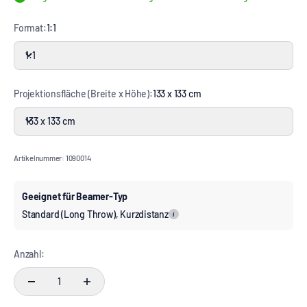
Format:
1:1
1:1
Projektionsfläche (Breite x Höhe):
133 x 133 cm
133 x 133 cm
Artikelnummer: 1090014
Geeignet für Beamer-Typ
Standard (Long Throw), Kurzdistanz
i
Anzahl: