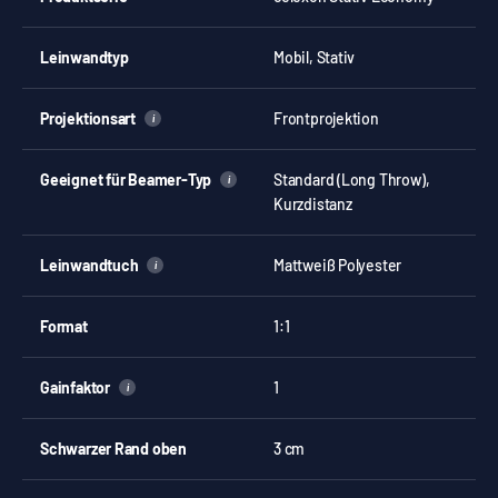
Leinwandtyp
Mobil, Stativ
Projektionsart
Frontprojektion
i
Geeignet für Beamer-Typ
Standard (Long Throw),
i
Kurzdistanz
Leinwandtuch
Mattweiß Polyester
i
Format
1:1
Gainfaktor
1
i
Schwarzer Rand oben
3 cm