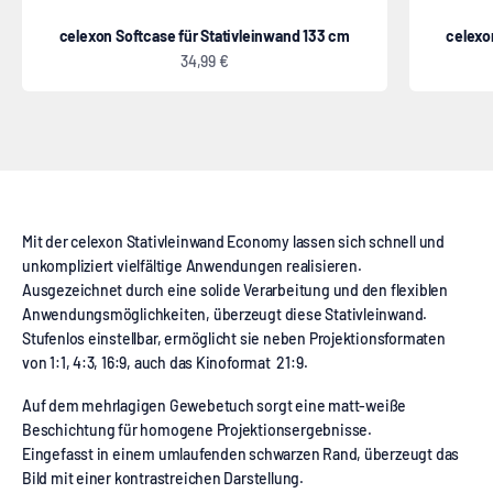
celexon Softcase für Stativleinwand 133 cm
celexo
Angebot
34,99 €
Stativleinwand
Mit der celexon Stativleinwand Economy lassen sich schnell und
unkompliziert vielfältige Anwendungen realisieren.
Ausgezeichnet durch eine solide Verarbeitung und den flexiblen
Anwendungsmöglichkeiten, überzeugt diese Stativleinwand.
Stufenlos einstellbar, ermöglicht sie neben Projektionsformaten
von 1:1, 4:3, 16:9, auch das Kinoformat 21:9.
Auf dem mehrlagigen Gewebetuch sorgt eine matt-weiße
Beschichtung für homogene Projektionsergebnisse.
Eingefasst in einem umlaufenden schwarzen Rand, überzeugt das
Bild mit einer kontrastreichen Darstellung.