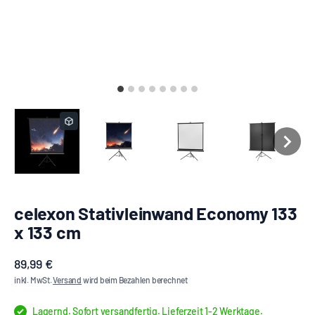
celexon Stativleinwand Economy 133
x 133 cm
Angebot
89,99 €
inkl. MwSt.
Versand
wird beim Bezahlen berechnet
Lagernd. Sofort versandfertig. Lieferzeit 1-2 Werktage.