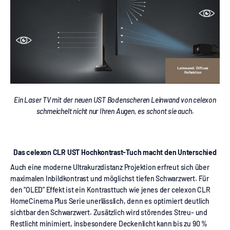
Ein Laser TV mit der neuen UST Bodenscheren Leinwand von celexon
schmeichelt nicht nur Ihren Augen, es schont sie auch.
Das celexon CLR UST Hochkontrast-Tuch macht den Unterschied
Auch eine moderne Ultrakurzdistanz Projektion erfreut sich über
maximalen Inbildkontrast und möglichst tiefen Schwarzwert. Für
den “OLED” Effekt ist ein Kontrasttuch wie jenes der celexon CLR
HomeCinema Plus Serie unerlässlich, denn es optimiert deutlich
sichtbar den Schwarzwert. Zusätzlich wird störendes Streu- und
Restlicht minimiert, insbesondere Deckenlicht kann bis zu 90 %