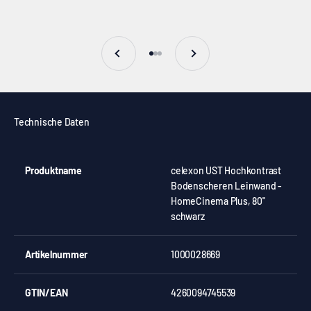
Zurück
Vor
Gehe zu Element 1
Gehe zu Element 2
Gehe zu Element 3
Technische Daten
Produktname
celexon UST Hochkontrast
Bodenscheren Leinwand -
HomeCinema Plus, 80"
schwarz
Artikelnummer
1000028669
GTIN/EAN
4260094745539