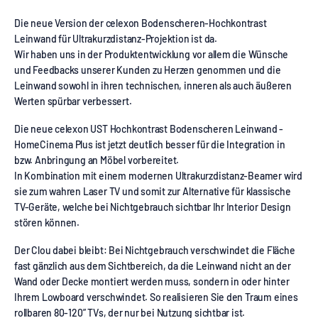
Die neue Version der celexon Bodenscheren-Hochkontrast
Leinwand für Ultrakurzdistanz-Projektion ist da.
Wir haben uns in der Produktentwicklung vor allem die Wünsche
und Feedbacks unserer Kunden zu Herzen genommen und die
Leinwand sowohl in ihren technischen, inneren als auch äußeren
Werten spürbar verbessert.
Die neue celexon UST Hochkontrast Bodenscheren Leinwand -
HomeCinema Plus ist jetzt deutlich besser für die Integration in
bzw. Anbringung an Möbel vorbereitet.
In Kombination mit einem modernen Ultrakurzdistanz-Beamer wird
sie zum wahren Laser TV und somit zur Alternative für klassische
TV-Geräte, welche bei Nichtgebrauch sichtbar Ihr Interior Design
stören können.
Der Clou dabei bleibt: Bei Nichtgebrauch verschwindet die Fläche
fast gänzlich aus dem Sichtbereich, da die Leinwand nicht an der
Wand oder Decke montiert werden muss, sondern in oder hinter
Ihrem Lowboard verschwindet. So realisieren Sie den Traum eines
rollbaren 80-120” TVs, der nur bei Nutzung sichtbar ist.