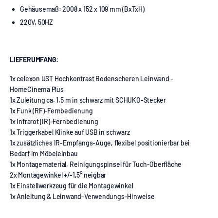
Gehäusemaß: 2008 x 152 x 109 mm (BxTxH)
220V, 50HZ
LIEFERUMFANG:
1x celexon UST Hochkontrast Bodenscheren Leinwand -
HomeCinema Plus
1x Zuleitung ca. 1,5 m in schwarz mit SCHUKO-Stecker
1x Funk (RF)-Fernbedienung
1x Infrarot (IR)-Fernbedienung
1x Triggerkabel Klinke auf USB in schwarz
1x zusätzliches IR-Empfangs-Auge, flexibel positionierbar bei
Bedarf im Möbeleinbau
1x Montagematerial, Reinigungspinsel für Tuch-Oberfläche
2x Montagewinkel +/-1,5° neigbar
1x Einstellwerkzeug für die Montagewinkel
1x Anleitung & Leinwand-Verwendungs-Hinweise