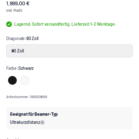
Angebot
1.999,00 €
inkl. MwSt.
Lagernd. Sofort versandfertig. Lieferzeit 1-2 Werktage.
Diagonale:
80 Zoll
80 Zoll
Farbe:
Schwarz
Schwarz
Weiß
Artikelnummer: 1000028669
Geeignet für Beamer-Typ
Ultrakurzdistanz
i