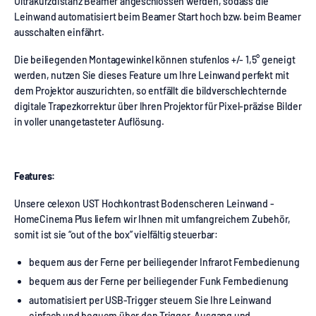
Ultrakurzdistanz Beamer angeschlossen werden, sodass die
Leinwand automatisiert beim Beamer Start hoch bzw. beim Beamer
ausschalten einfährt.
Die beiliegenden Montagewinkel können stufenlos +/- 1,5° geneigt
werden, nutzen Sie dieses Feature um Ihre Leinwand perfekt mit
dem Projektor auszurichten, so entfällt die bildverschlechternde
digitale Trapezkorrektur über Ihren Projektor für Pixel-präzise Bilder
in voller unangetasteter Auflösung.
Features:
Unsere celexon UST Hochkontrast Bodenscheren Leinwand -
HomeCinema Plus liefern wir Ihnen mit umfangreichem Zubehör,
somit ist sie “out of the box” vielfältig steuerbar:
bequem aus der Ferne per beiliegender Infrarot Fernbedienung
bequem aus der Ferne per beiliegender Funk Fernbedienung
automatisiert per USB-Trigger steuern Sie Ihre Leinwand
einfach und bequem über den Trigger-Ausgang und