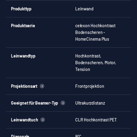
Produkttyp
Leinwand
Produktserie
celexon Hochkontrast
Bodenscheren -
HomeCinema Plus
Leinwandtyp
Hochkontrast,
Bodenscheren, Motor,
Tension
Projektionsart
Frontprojektion
i
Geeignet für Beamer-Typ
Ultrakurzdistanz
i
Leinwandtuch
CLR Hochkontrast PET
i
Diagonale
80"