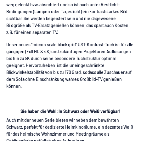
weg gelenkt bzw. absorbiert und so ist auch unter Restlicht-
Bedingungen (Lampen oder Tageslicht) ein kontraststarkes Bild
sichtbar. Sie werden begeistert sein und nie dagewesene
Bildgröße als TV-Ersatz genießen können, das spart auch Kosten,
z.B. für einen separaten TV.
Unser neues “micron scale black grid” UST-Kontrast-Tuch ist für alle
gängigen (Full HD & 4K) und zukünftigen Projektoren Auflösungen
bis hin zu 8K durch seine besondere Tuchstruktur optimal
geeignet. Hervorzuheben ist die uneingeschränkte
Blickwinkelstabilität von bis zu 170 Grad, sodass alle Zuschauer auf
dem Sofa ohne Einschränkung wahres Großbild-TV genießen
können.
Sie haben die Wahl: In Schwarz oder Weiß verfügbar!
Auch mit der neuen Serie bieten wir neben dem bewährten
Schwarz, perfekt für dedizierte Heimkinoräume, ein dezentes Weiß
für das heimische Wohnzimmer und Meetingräume als
Gehäusefarbe natürlich ohne Aufpreis an.