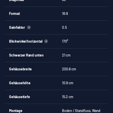
Format
16:9
Gainfaktor
0.5
i
Blickwinkel horizontal
170°
i
Schwarzer Rand unten
21 cm
Gehäusebreite
200.8 cm
Gehäusehöhe
10.9 cm
Gehäusetiefe
15.2 cm
Montage
Boden / Standfuss, Wand