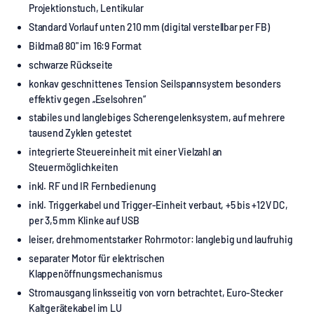
Projektionstuch, Lentikular
Standard Vorlauf unten 210 mm (digital verstellbar per FB)
Bildmaß 80" im 16:9 Format
schwarze Rückseite
konkav geschnittenes Tension Seilspannsystem besonders
effektiv gegen „Eselsohren“
stabiles und langlebiges Scherengelenksystem, auf mehrere
tausend Zyklen getestet
integrierte Steuereinheit mit einer Vielzahl an
Steuermöglichkeiten
inkl. RF und IR Fernbedienung
inkl. Triggerkabel und Trigger-Einheit verbaut, +5 bis +12V DC,
per 3,5 mm Klinke auf USB
leiser, drehmomentstarker Rohrmotor: langlebig und laufruhig
separater Motor für elektrischen
Klappenöffnungsmechanismus
Stromausgang linksseitig von vorn betrachtet, Euro-Stecker
Kaltgerätekabel im LU